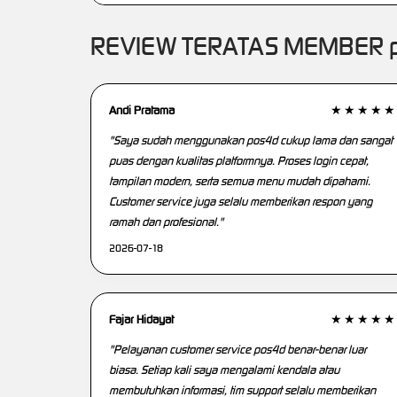
Tentu. Tim customer service pos4d tersedia selama 24 jam 
REVIEW TERATAS MEMBER 
umum. Layanan dapat dihubungi melalui Live Chat maupun m
Andi Pratama
★★★★★
"Saya sudah menggunakan pos4d cukup lama dan sangat
puas dengan kualitas platformnya. Proses login cepat,
tampilan modern, serta semua menu mudah dipahami.
Customer service juga selalu memberikan respon yang
ramah dan profesional."
2026-07-18
Fajar Hidayat
★★★★★
"Pelayanan customer service pos4d benar-benar luar
biasa. Setiap kali saya mengalami kendala atau
membutuhkan informasi, tim support selalu memberikan