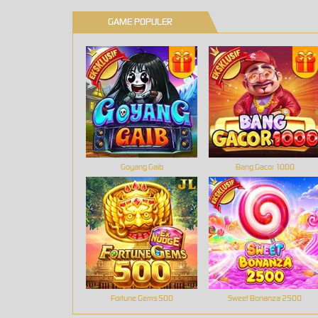
GAME POPULER
Goyang Gaib
Bang Gacor 1000
Fortune Gems 500
Sweet Bonanza 2500