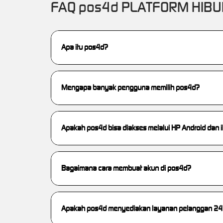
FAQ pos4d PLATFORM HIBU
Apa itu pos4d?
pos4d merupakan platform hiburan online yang menghadirkan
dirancang agar pengguna dapat menikmati pengalaman ya
Mengapa banyak pengguna memilih pos4d?
pos4d menawarkan antarmuka yang sederhana, proses akses
ini sebagai salah satu pilihan favorit bagi pengguna y
Apakah pos4d bisa diakses melalui HP Android dan
Ya. pos4d telah dioptimalkan untuk berbagai perangkat sep
berjalan dengan baik pada berbagai ukuran layar.
Bagaimana cara membuat akun di pos4d?
Untuk membuat akun, cukup klik tombol Daftar, isi data yan
dapat langsung mengakses seluruh fitur yang tersedia di p
Apakah pos4d menyediakan layanan pelanggan 24