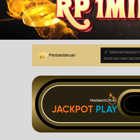
🎉 Selamat kepada m
Pemberitahuan
Anda bermain bersam
JACKPOT
PLAY