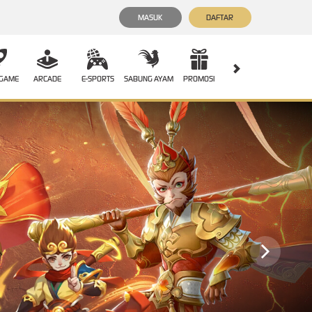
MASUK
DAFTAR
 GAME
ARCADE
E-SPORTS
SABUNG AYAM
PROMOSI