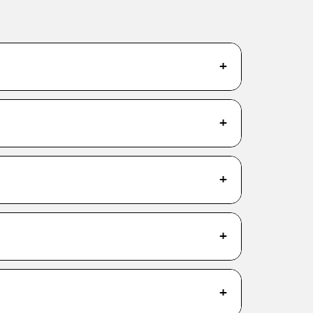
+
f, serta sistem yang mudah digunakan. Platform ini
+
an selama 24 jam. Kombinasi tersebut menjadikan platform
+
ai tampilan maupun performa karena seluruh fitur dapat
+
proses verifikasi. Setelah akun berhasil dibuat, pengguna
+