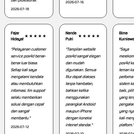
dan profesional."
2026-07-16
2026-07-18
Fajar
Nanda
Bima
★★★★★
★★★★★
Hidayat
Putri
Kurniaw
"Pelayanan customer
"Tampilan website
"Saya
service pos4d benar-
pos4d sangat elegan
merekom
benar luar biasa.
dan mudah
pos4d k
Setiap kali saya
digunakan. Semua
teman ka
mengalami kendala
fitur dapat diakses
performa 
atau membutuhkan
tanpa hambatan,
sistem 
informasi, tim support
bahkan ketika
baik, pil
selalu memberikan
menggunakan
yang len
solusi dengan cepat
perangkat Android
pengala
dan sangat
maupun iPhone
yang nya
membantu."
dengan koneksi
kali men
internet standar."
platform.
2026-07-12
2026-07-10
2026-07-