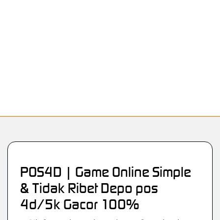
P
A
POS4D | Game Online Simple
& Tidak Ribet Depo pos
4d/5k Gacor 100%