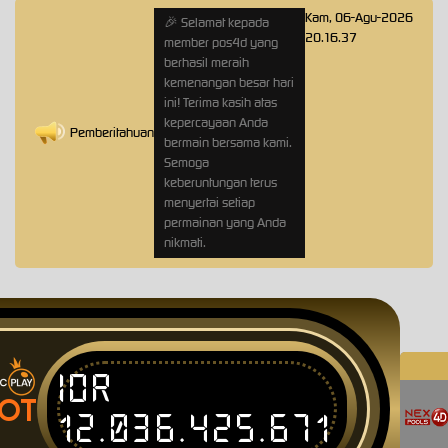
Kam, 06-Agu-2026
🎉 Selamat kepada
20.16.38
member pos4d yang
berhasil meraih
kemenangan besar hari
ini! Terima kasih atas
kepercayaan Anda
Pemberitahuan
bermain bersama kami.
Semoga
keberuntungan terus
menyertai setiap
permainan yang Anda
nikmati.
IDR
OT
12.036.426.943