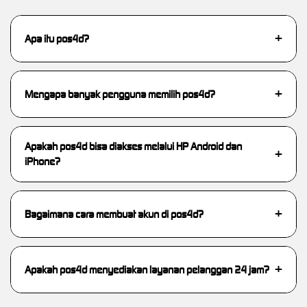
+
Apa itu pos4d?
pos4d merupakan platform hiburan online yang menghadirkan
+
berbagai pilihan permainan digital dengan teknologi modern,
Mengapa banyak pengguna memilih pos4d?
tampilan responsif, serta sistem yang mudah digunakan. Platform ini
dirancang agar pengguna dapat menikmati pengalaman yang
nyaman melalui desktop maupun smartphone dengan performa
pos4d menawarkan antarmuka yang sederhana, proses akses yang
Apakah pos4d bisa diakses melalui HP Android dan
yang stabil.
cepat, pilihan permainan yang lengkap, serta dukungan layanan
+
iPhone?
pelanggan selama 24 jam. Kombinasi tersebut menjadikan platform
ini sebagai salah satu pilihan favorit bagi pengguna yang
mengutamakan kenyamanan dan kemudahan.
Ya. pos4d telah dioptimalkan untuk berbagai perangkat seperti
+
Android, iPhone, tablet, dan komputer. Pengguna tidak perlu
Bagaimana cara membuat akun di pos4d?
khawatir mengenai tampilan maupun performa karena seluruh fitur
dapat berjalan dengan baik pada berbagai ukuran layar.
Untuk membuat akun, cukup klik tombol Daftar, isi data yang diminta
+
secara lengkap, buat username dan password yang aman, lalu
Apakah pos4d menyediakan layanan pelanggan 24 jam?
selesaikan proses verifikasi. Setelah akun berhasil dibuat, pengguna
dapat langsung mengakses seluruh fitur yang tersedia di pos4d.