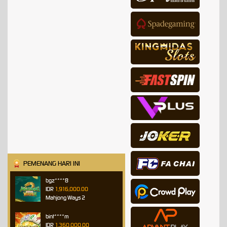
PEMENANG HARI INI
bgz****8
IDR
1,916,000.00
Mahjong Ways 2
bint****m
IDR
1,360,000.00