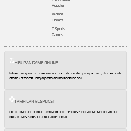
Populer
Arcade
Games
E-Sports
Games
HIBURAN GAME ONLINE
Nikmati pengalaman game online modern dengan tampilan premium, akses mudah,
dan fitur responsif yang nyaman digunakan setiap hari.
TAMPILAN RESPONSIF
pos4d dirancang dengan tampilan mobile friendly sehingga tetap rapi, ringan, dan
mudah diakses melalui berbagai perangkat.