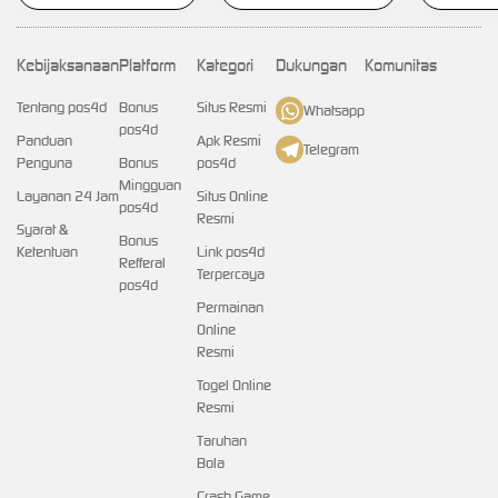
Kebijaksanaan
Platform
Kategori
Dukungan
Komunitas
Tentang pos4d
Bonus
Situs Resmi
Whatsapp
pos4d
Panduan
Apk Resmi
Telegram
Penguna
Bonus
pos4d
Mingguan
Layanan 24 Jam
Situs Online
pos4d
Resmi
Syarat &
Bonus
Ketentuan
Link pos4d
Refferal
Terpercaya
pos4d
Permainan
Online
Resmi
Togel Online
Resmi
Taruhan
Bola
Crash Game