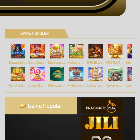
GAME POPULER
Goyang Gaib
Bang Gacor 1000
Mahjong Legend
Mahjong MaxWin
EPIC BULLETS &BOUNTY
FORTUNE GARUDA 500
Mahj
Fortune Gems 500
Sweet Bonanza 2500
Mahjong Ways 2
Pirate Quest 1000
Lucky Twins Wilds
Le Fisherman
Lucky Ne
Game Popular