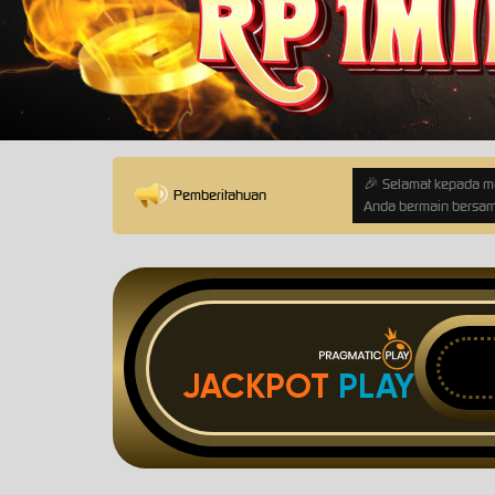
🎉 Selamat kepada me
Pemberitahuan
Anda bermain bersama
JACKPOT
PLAY