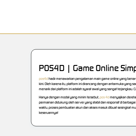
du****e
IDR
432,440.00
Mahjong Wins 3 – Black Scatter
POS4D | Game Online Sim
pos4d
hadir menawarkan pengalaman main game online yang benar-be
kini. Oleh karena itu, platform ini dirancang dengan antarmuka ya
menarik dari platform ini adalah syarat awal yang sangat terjangkau.
Hanya dengan modal yang minim tersebut,
pos 4d
menyajikan dereta
permainan didukung oleh server yang stabil dan responsif di berbagai
waktu, proses pembuatan akun dan akses masuk dibuat sesingkat mung
keseruannya!