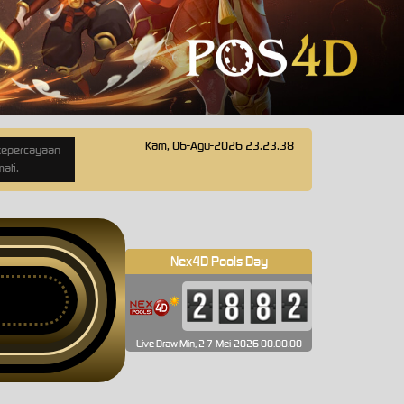
Kam, 06-Agu-2026 23.23.40
 kepercayaan
ati.
Nex4D Pools Day
Live Draw Min, 2 7-Mei-2026 00.00.00