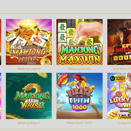
Mahjong Legend
Mahjong MaxWin
EPIC BULLE
Mahjong Ways 2
Pirate Quest 1000
Lucky Twi