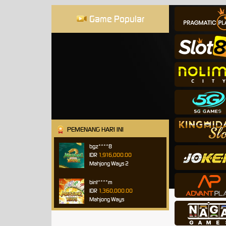
Game Popular
PEMENANG HARI INI
bgz****8
IDR
1,916,000.00
Mahjong Ways 2
bint****m
IDR
1,360,000.00
Mahjong Ways
bgz****8