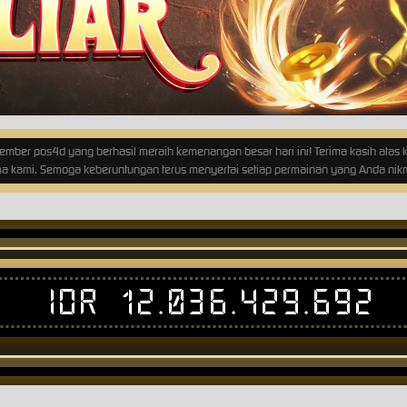
mber pos4d yang berhasil meraih kemenangan besar hari ini! Terima kasih atas
 kami. Semoga keberuntungan terus menyertai setiap permainan yang Anda nikm
IDR 12.036.432.701