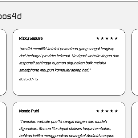
setiap hari untuk membantu berbagai kebutuhan pengguna, mulai dari proses pend
pos4d
edia komunikasi resmi yang tersedia di platform.
Rizky Saputra
★★★★★
"pos4d memiliki koleksi permainan yang sangat lengkap
dari berbagai provider terkenal. Navigasi website ringan dan
responsif sehingga nyaman digunakan baik melalui
smartphone maupun komputer setiap hari."
2026-07-16
Nanda Putri
★★★★★
"Tampilan website pos4d sangat elegan dan mudah
digunakan. Semua fitur dapat diakses tanpa hambatan,
bahkan ketika menggunakan perangkat Android maupun