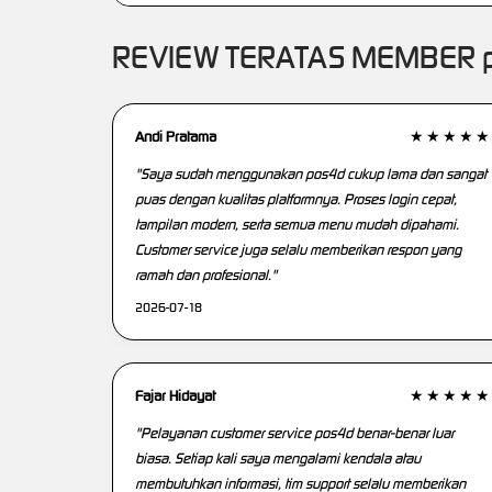
Tentu. Tim customer service pos4d tersedia selama 24 jam 
REVIEW TERATAS MEMBER 
umum. Layanan dapat dihubungi melalui Live Chat maupun m
Andi Pratama
★★★★★
"Saya sudah menggunakan pos4d cukup lama dan sangat
puas dengan kualitas platformnya. Proses login cepat,
tampilan modern, serta semua menu mudah dipahami.
Customer service juga selalu memberikan respon yang
ramah dan profesional."
2026-07-18
Fajar Hidayat
★★★★★
"Pelayanan customer service pos4d benar-benar luar
biasa. Setiap kali saya mengalami kendala atau
membutuhkan informasi, tim support selalu memberikan