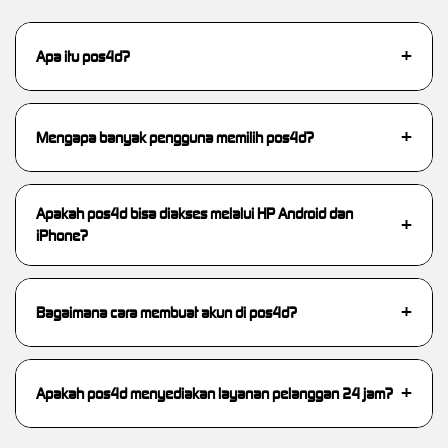
+
Apa itu pos4d?
pos4d merupakan platform hiburan online yang menghadirkan
+
berbagai pilihan permainan digital dengan teknologi modern,
Mengapa banyak pengguna memilih pos4d?
tampilan responsif, serta sistem yang mudah digunakan. Platform ini
dirancang agar pengguna dapat menikmati pengalaman yang
nyaman melalui desktop maupun smartphone dengan performa
pos4d menawarkan antarmuka yang sederhana, proses akses yang
Apakah pos4d bisa diakses melalui HP Android dan
yang stabil.
cepat, pilihan permainan yang lengkap, serta dukungan layanan
+
iPhone?
pelanggan selama 24 jam. Kombinasi tersebut menjadikan platform
ini sebagai salah satu pilihan favorit bagi pengguna yang
mengutamakan kenyamanan dan kemudahan.
Ya. pos4d telah dioptimalkan untuk berbagai perangkat seperti
+
Android, iPhone, tablet, dan komputer. Pengguna tidak perlu
Bagaimana cara membuat akun di pos4d?
khawatir mengenai tampilan maupun performa karena seluruh fitur
dapat berjalan dengan baik pada berbagai ukuran layar.
Untuk membuat akun, cukup klik tombol Daftar, isi data yang diminta
+
secara lengkap, buat username dan password yang aman, lalu
Apakah pos4d menyediakan layanan pelanggan 24 jam?
selesaikan proses verifikasi. Setelah akun berhasil dibuat, pengguna
dapat langsung mengakses seluruh fitur yang tersedia di pos4d.