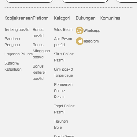
Kebijaksanaan
Platform
Kategori
Dukungan
Komunitas
Tentang pos4d
Bonus
Situs Resmi
Whatsapp
pos4d
Panduan
Apk Resmi
Telegram
Penguna
Bonus
pos4d
Mingguan
Layanan 24 Jam
Situs Online
pos4d
Resmi
Syarat &
Bonus
Ketentuan
Link pos4d
Refferal
Terpercaya
pos4d
Permainan
Online
Resmi
Togel Online
Resmi
Taruhan
Bola
Crash Game