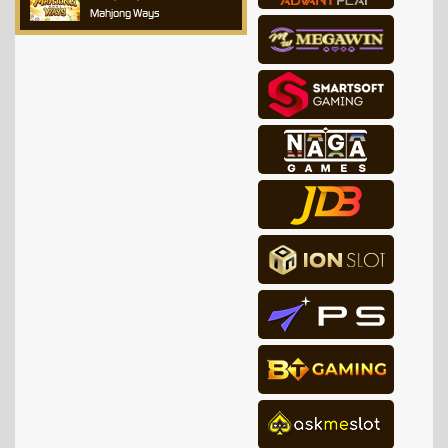
Mahjong Ways
bgz****8
IDR
1,025,000.00
Wild Bandito
p***t
IDR
1,023,550.00
Sweet Bonanza 1000
du****e
IDR
1,009,440.00
Mahjong Wins 3 – Black
Scatter
ciab****g
IDR
815,000.00
Mahjong Ways 2
p***t
IDR
674,900.00
Sweet Bonanza 1000
mazd****9
IDR
488,800.00