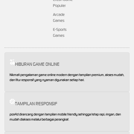
Populer
Arcade
Games
E-Sports
Games
HIBURAN GAME ONLINE
Nikmati pengalaman game online modern dengan tampilan premium, akses mudah,
dan fitur responsif yang nyaman digunakan setiap hari.
TAMPILAN RESPONSIF
pos4d dirancang dengan tampilan mobile friendly sehingga tetap rapi, ringan, dan
mudah diakses melalui berbagai perangkat.