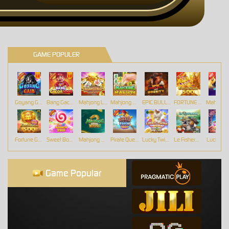
GAME POPULER
Goyang Gaib
Bang Gacor 1000
Mahjong Legend
Mahjong MaxWin
EPIC BULLETS &BOUNTY
FORTUNE GARUDA 500
Mahj
Fortune Gems 500
Sweet Bonanza 2500
Mahjong Ways 2
Pirate Quest 1000
Lucky Twins Wilds
Le Fisherman
Lucky Ne
Game Popular