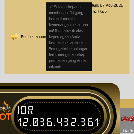
Jum, 07-Agu-2026
🎉 Selamat kepada
12.17.26
member pos4d yang
berhasil meraih
kemenangan besar hari
ini! Terima kasih atas
Pemberitahuan
kepercayaan Anda
bermain bersama kami.
Semoga keberuntungan
terus menyertai setiap
permainan yang Anda
nikmati.
IDR
OT
12.036.433.139
Live Dr