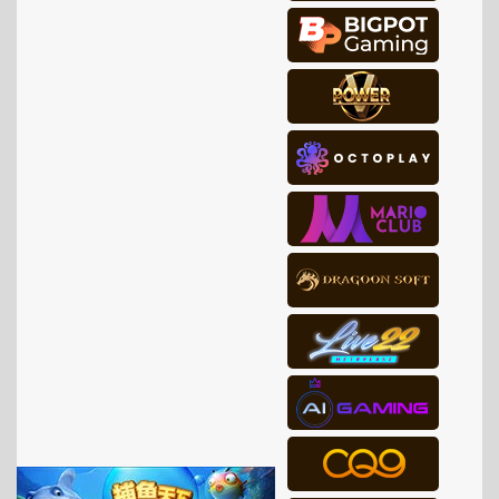
Mahjong Wins 2
p***t
IDR
442,800.00
Sweet Bonanza 1000
du****e
IDR
432,440.00
Mahjong Wins 3 – Black
Scatter