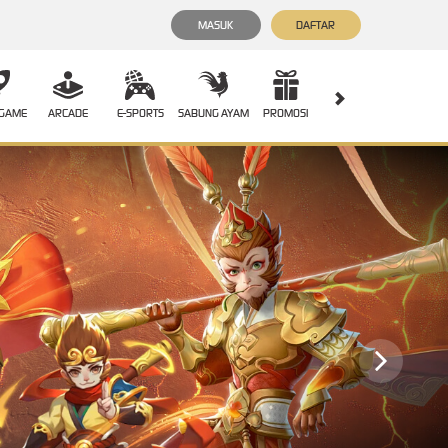
MASUK
DAFTAR
 GAME
ARCADE
E-SPORTS
SABUNG AYAM
PROMOSI