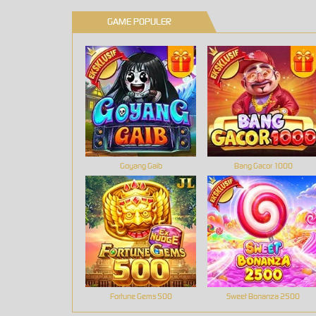
GAME POPULER
Goyang Gaib
Bang Gacor 1000
Fortune Gems 500
Sweet Bonanza 2500