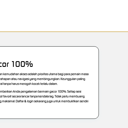
Pindai kod
untuk Un
Android 
acor 100%
an kemudahan akses adalah prioritas utama bagi para pemain masa
i tahapan atau navigasi yang membingungkan. Keunggulan paling
tal tanpa harus merogoh kocek terlalu dalam.
emberikan Anda pengalaman bermain gacor 100%. Setiap sesi
ot favorit secara lancar tanpa kendala lag. Tidak perlu membuang
maksimal. Daftar & login sekarang juga untuk membuktikan sendiri