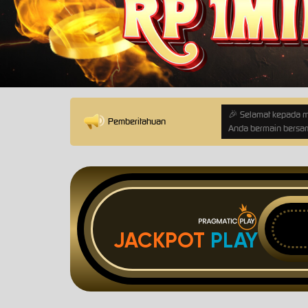
🎉 Selamat kepada m
Pemberitahuan
Anda bermain bersam
JACKPOT
PLAY