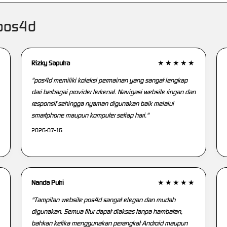
setiap hari untuk membantu berbagai kebutuhan pengguna, mulai dari proses pend
pos4d
edia komunikasi resmi yang tersedia di platform.
Rizky Saputra
★★★★★
"pos4d memiliki koleksi permainan yang sangat lengkap
dari berbagai provider terkenal. Navigasi website ringan dan
responsif sehingga nyaman digunakan baik melalui
smartphone maupun komputer setiap hari."
2026-07-16
Nanda Putri
★★★★★
"Tampilan website pos4d sangat elegan dan mudah
digunakan. Semua fitur dapat diakses tanpa hambatan,
bahkan ketika menggunakan perangkat Android maupun