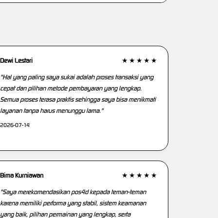
aftaran, informasi akun, kendala teknis, hingga pertanyaan
Dewi Lestari
★★★★★
"Hal yang paling saya sukai adalah proses transaksi yang
cepat dan pilihan metode pembayaran yang lengkap.
Semua proses terasa praktis sehingga saya bisa menikmati
layanan tanpa harus menunggu lama."
2026-07-14
Bima Kurniawan
★★★★★
"Saya merekomendasikan pos4d kepada teman-teman
karena memiliki performa yang stabil, sistem keamanan
yang baik, pilihan permainan yang lengkap, serta