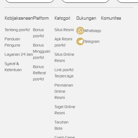
Kebijaksanaan
Platform
Kategori
Dukungan
Komunitas
Tentang pos4d
Bonus
Situs Resmi
Whatsapp
pos4d
Panduan
Apk Resmi
Telegram
Penguna
Bonus
pos4d
Mingguan
Layanan 24 Jam
Situs Online
pos4d
Resmi
Syarat &
Bonus
Ketentuan
Link pos4d
Refferal
Terpercaya
pos4d
Permainan
Online
Resmi
Togel Online
Resmi
Taruhan
Bola
Crash Game