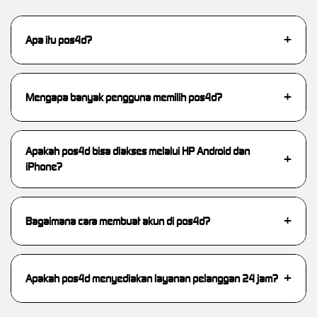
+
Apa itu pos4d?
pos4d merupakan platform hiburan online yang menghadirkan
+
berbagai pilihan permainan digital dengan teknologi modern,
Mengapa banyak pengguna memilih pos4d?
tampilan responsif, serta sistem yang mudah digunakan. Platform ini
dirancang agar pengguna dapat menikmati pengalaman yang
nyaman melalui desktop maupun smartphone dengan performa
pos4d menawarkan antarmuka yang sederhana, proses akses yang
Apakah pos4d bisa diakses melalui HP Android dan
yang stabil.
cepat, pilihan permainan yang lengkap, serta dukungan layanan
+
iPhone?
pelanggan selama 24 jam. Kombinasi tersebut menjadikan platform
ini sebagai salah satu pilihan favorit bagi pengguna yang
mengutamakan kenyamanan dan kemudahan.
Ya. pos4d telah dioptimalkan untuk berbagai perangkat seperti
+
Android, iPhone, tablet, dan komputer. Pengguna tidak perlu
Bagaimana cara membuat akun di pos4d?
khawatir mengenai tampilan maupun performa karena seluruh fitur
dapat berjalan dengan baik pada berbagai ukuran layar.
Untuk membuat akun, cukup klik tombol Daftar, isi data yang diminta
+
secara lengkap, buat username dan password yang aman, lalu
Apakah pos4d menyediakan layanan pelanggan 24 jam?
selesaikan proses verifikasi. Setelah akun berhasil dibuat, pengguna
dapat langsung mengakses seluruh fitur yang tersedia di pos4d.