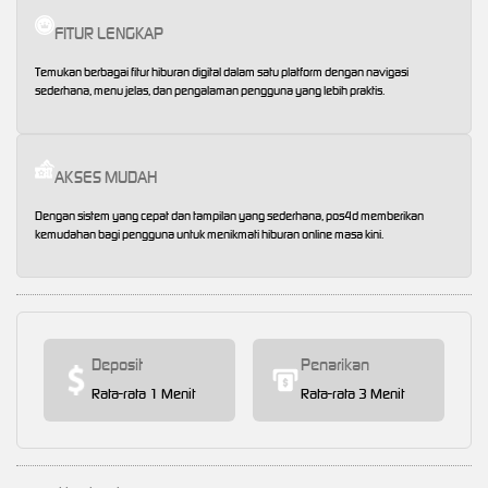
FITUR LENGKAP
Temukan berbagai fitur hiburan digital dalam satu platform dengan navigasi
sederhana, menu jelas, dan pengalaman pengguna yang lebih praktis.
AKSES MUDAH
Dengan sistem yang cepat dan tampilan yang sederhana, pos4d memberikan
kemudahan bagi pengguna untuk menikmati hiburan online masa kini.
Deposit
Penarikan
Rata-rata 1 Menit
Rata-rata 3 Menit