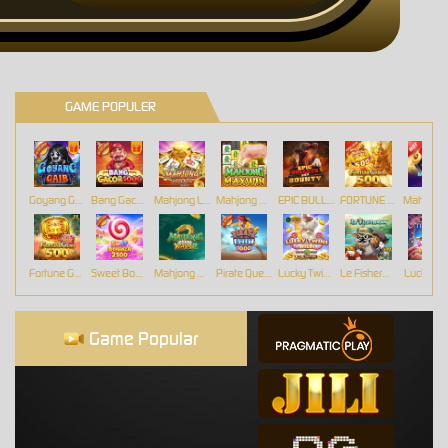
GAME POPULER
Goyang Gaib
Bang Gacor 1000
Mahjong Legend
Mahjong MaxWin
EPIC BULLETS &BOUNTY
FORTUNE GARUDA 500
Mahj
Fortune Gems 500
Sweet Bonanza 2500
Mahjong Ways 2
Pirate Quest 1000
Lucky Twins Wilds
Le Fisherman
Lucky Ne
Game Popular