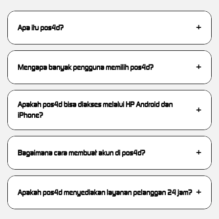
+
Apa itu pos4d?
pos4d merupakan platform hiburan online yang menghadirkan
+
berbagai pilihan permainan digital dengan teknologi modern,
Mengapa banyak pengguna memilih pos4d?
tampilan responsif, serta sistem yang mudah digunakan. Platform ini
dirancang agar pengguna dapat menikmati pengalaman yang
nyaman melalui desktop maupun smartphone dengan performa
pos4d menawarkan antarmuka yang sederhana, proses akses yang
Apakah pos4d bisa diakses melalui HP Android dan
yang stabil.
cepat, pilihan permainan yang lengkap, serta dukungan layanan
+
iPhone?
pelanggan selama 24 jam. Kombinasi tersebut menjadikan platform
ini sebagai salah satu pilihan favorit bagi pengguna yang
mengutamakan kenyamanan dan kemudahan.
Ya. pos4d telah dioptimalkan untuk berbagai perangkat seperti
+
Android, iPhone, tablet, dan komputer. Pengguna tidak perlu
Bagaimana cara membuat akun di pos4d?
khawatir mengenai tampilan maupun performa karena seluruh fitur
dapat berjalan dengan baik pada berbagai ukuran layar.
Untuk membuat akun, cukup klik tombol Daftar, isi data yang diminta
+
secara lengkap, buat username dan password yang aman, lalu
Apakah pos4d menyediakan layanan pelanggan 24 jam?
selesaikan proses verifikasi. Setelah akun berhasil dibuat, pengguna
dapat langsung mengakses seluruh fitur yang tersedia di pos4d.