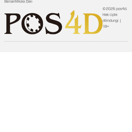
Bersertifikasi Dari
©2026 pos4d.
Hak cipta
dilindungi |
18+