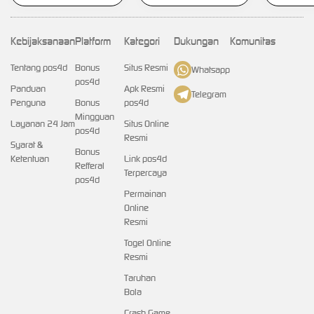
Kebijaksanaan
Platform
Kategori
Dukungan
Komunitas
Tentang pos4d
Bonus
Situs Resmi
Whatsapp
pos4d
Panduan
Apk Resmi
Telegram
Penguna
Bonus
pos4d
Mingguan
Layanan 24 Jam
Situs Online
pos4d
Resmi
Syarat &
Bonus
Ketentuan
Link pos4d
Refferal
Terpercaya
pos4d
Permainan
Online
Resmi
Togel Online
Resmi
Taruhan
Bola
Crash Game