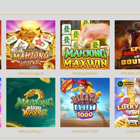
Mahjong Legend
Mahjong MaxWin
EPIC BULLE
Mahjong Ways 2
Pirate Quest 1000
Lucky Twi