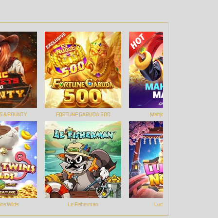
TS &BOUNTY
FORTUNE GARUDA 500
Mahjong Magic
ns Wilds
Le Fisherman
Lucky Neko