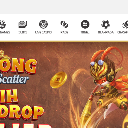
 GAMES
SLOTS
LIVE CASINO
RACE
TOGEL
OLAHRAGA
CRASH