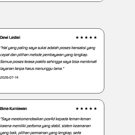
aftaran, informasi akun, kendala teknis, hingga pertanyaan
Dewi Lestari
★★★★★
"Hal yang paling saya sukai adalah proses transaksi yang
cepat dan pilihan metode pembayaran yang lengkap.
Semua proses terasa praktis sehingga saya bisa menikmati
layanan tanpa harus menunggu lama."
2026-07-14
Bima Kurniawan
★★★★★
"Saya merekomendasikan pos4d kepada teman-teman
karena memiliki performa yang stabil, sistem keamanan
yang baik, pilihan permainan yang lengkap, serta