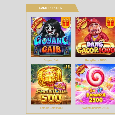
GAME POPULER
Goyang Gaib
Bang Gacor 1000
Fortune Gems 500
Sweet Bonanza 2500