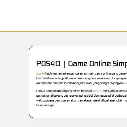
du****e
IDR
432,440.00
Mahjong Wins 3 – Black Scatter
POS4D | Game Online Sim
pos4d
hadir menawarkan pengalaman main game online yang benar-be
kini. Oleh karena itu, platform ini dirancang dengan antarmuka ya
menarik dari platform ini adalah syarat awal yang sangat terjangkau.
Hanya dengan modal yang minim tersebut,
pos 4d
menyajikan dereta
permainan didukung oleh server yang stabil dan responsif di berbagai
waktu, proses pembuatan akun dan akses masuk dibuat sesingkat mung
keseruannya!