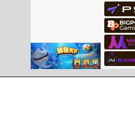
IDR
1,025,000.00
Wild Bandito
p***t
IDR
1,023,550.00
Sweet Bonanza 1000
du****e
IDR
1,009,440.00
Mahjong Wins 3 – Black Scatter
ciab****g
IDR
815,000.00
Mahjong Ways 2
p***t
IDR
674,900.00
Sweet Bonanza 1000
mazd****9
IDR
488,800.00
Mahjong Wins 2
p***t
IDR
442,800.00
Sweet Bonanza 1000