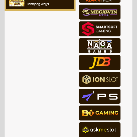
Mahjong Ways
bgz****8
IDR
1,025,000.00
Wild Bandito
p***t
IDR
1,023,550.00
Sweet Bonanza 1000
du****e
IDR
1,009,440.00
Mahjong Wins 3 – Black
Scatter
ciab****g
IDR
815,000.00
Mahjong Ways 2
p***t
IDR
674,900.00
Sweet Bonanza 1000
mazd****9
IDR
488,800.00