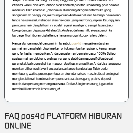
simple dan tidak ribet bagi seluruh penggunanya. Kami memahami bahwa
efisiensi waktu dan kemudahan akses adalah prioritas utama bagi para pemain
masa kini. Oleh karena itu, platform ini dirancang dengan antarmuka yang
sangat ramah pengguna, memungkinkan Anda menelusuri berbagai permainan
tanpa harus melalui tahapan atau navigasi yang membingungkan. Keunggulan
paling menarik dari platform ini adalah syarat awal yang sangat terjangkau.
Cukup dengan depo pos 4d atau 5k, Anda sudah memiliki akses penuh ke
berbagai fitur hiburan digital tanpa harus merogoh kocek terlalu dalam.
Hanya dengan modal yang minim tersebut,
pos 4d
menyajikan deretan
permainan yang telah dioptimalkan untuk memberikan peluang kemenangan
yang fantastis, memberikan Anda pengalaman bermain gacor 100%. Setiap
sesi permainan didukung oleh server yang stabil dan responsif di berbagai
perangkat, baik ponsel pintar maupun desktop, memastikan Anda bisa langsung
mainkan pilihan slot favorit secara lancar tanpa kendala lag. Tidak perlu
membuang waktu, proses pembuatan akun dan akses masuk dibuat sesingkat
mungkin. Nikmati kombinasi sempurna antara akses yang praktis, deposit
murah, dan peluang menang maksimal. Daftar & login sekarang juga untuk
membuktikan sendiri keseruannya!
FAQ pos4d PLATFORM HIBURAN
ONLINE