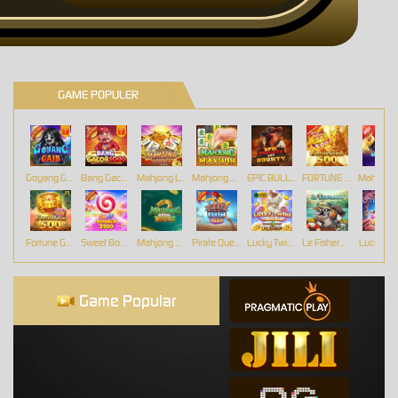
GAME POPULER
Goyang Gaib
Bang Gacor 1000
Mahjong Legend
Mahjong MaxWin
EPIC BULLETS &BOUNTY
FORTUNE GARUDA 500
Mahj
Fortune Gems 500
Sweet Bonanza 2500
Mahjong Ways 2
Pirate Quest 1000
Lucky Twins Wilds
Le Fisherman
Lucky Ne
Game Popular