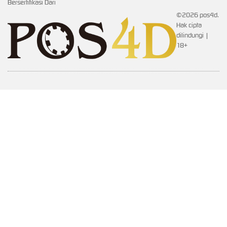
Bersertifikasi Dari
©2026 pos4d.
Hak cipta
dilindungi |
18+