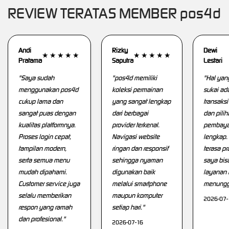
Tentu. Tim customer service pos4d tersedia selama 24 jam setiap
REVIEW TERATAS MEMBER pos4d
hari untuk membantu berbagai kebutuhan pengguna, mulai dari
proses pendaftaran, informasi akun, kendala teknis, hingga
pertanyaan umum. Layanan dapat dihubungi melalui Live Chat
maupun media komunikasi resmi yang tersedia di platform.
Andi
Rizky
Dewi
★★★★★
★★★★★
Pratama
Saputra
Lestari
"Saya sudah
"pos4d memiliki
"Hal yan
menggunakan pos4d
koleksi permainan
sukai ad
cukup lama dan
yang sangat lengkap
transaks
sangat puas dengan
dari berbagai
dan pili
kualitas platformnya.
provider terkenal.
pembaya
Proses login cepat,
Navigasi website
lengkap.
tampilan modern,
ringan dan responsif
terasa pr
serta semua menu
sehingga nyaman
saya bis
mudah dipahami.
digunakan baik
layanan 
Customer service juga
melalui smartphone
menungg
selalu memberikan
maupun komputer
2026-07-
respon yang ramah
setiap hari."
dan profesional."
2026-07-16