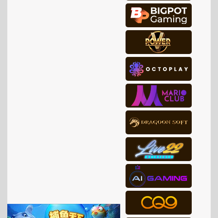
Mahjong Wins 2
p***t
IDR
442,800.00
Sweet Bonanza 1000
du****e
IDR
432,440.00
Mahjong Wins 3 – Black
Scatter