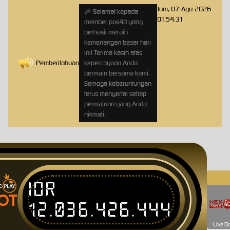
Jum, 07-Agu-2026
🎉 Selamat kepada
01.54.32
member pos4d yang
berhasil meraih
kemenangan besar hari
ini! Terima kasih atas
Pemberitahuan
kepercayaan Anda
bermain bersama kami.
Semoga keberuntungan
terus menyertai setiap
permainan yang Anda
nikmati.
IDR
OT
12.036.427.215
Live Dr