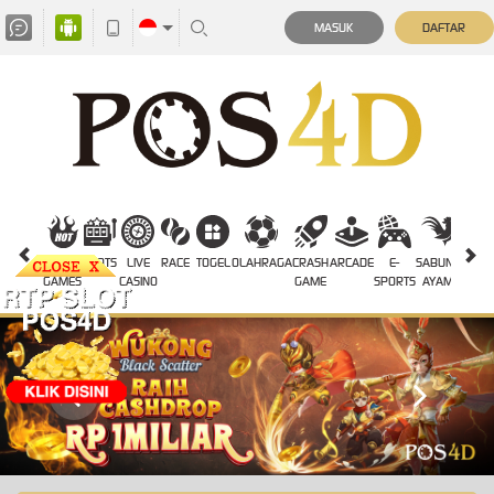
MASUK
DAFTAR
HOT
SLOTS
LIVE
RACE
TOGEL
OLAHRAGA
CRASH
ARCADE
E-
SABUNG
PROM
GAMES
CASINO
GAME
SPORTS
AYAM