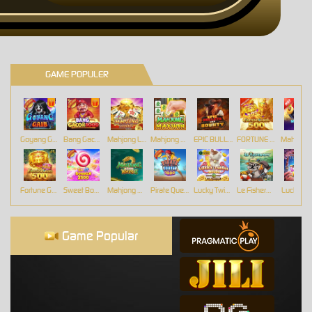
GAME POPULER
Goyang Gaib
Bang Gacor 1000
Mahjong Legend
Mahjong MaxWin
EPIC BULLETS &BOUNTY
FORTUNE GARUDA 500
Mahj
Fortune Gems 500
Sweet Bonanza 2500
Mahjong Ways 2
Pirate Quest 1000
Lucky Twins Wilds
Le Fisherman
Lucky Ne
Game Popular