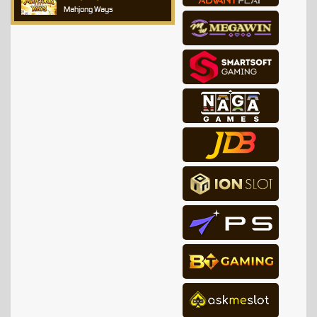
Mahjong Ways
bgz****8
IDR
1,025,000.00
Wild Bandito
p***t
IDR
1,023,550.00
Sweet Bonanza 1000
du****e
IDR
1,009,440.00
Mahjong Wins 3 – Black
Scatter
ciab****g
IDR
815,000.00
Mahjong Ways 2
p***t
IDR
674,900.00
Sweet Bonanza 1000
mazd****9
IDR
488,800.00