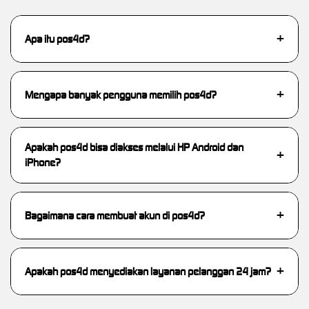
+
Apa itu pos4d?
pos4d merupakan platform hiburan online yang menghadirkan
+
berbagai pilihan permainan digital dengan teknologi modern,
Mengapa banyak pengguna memilih pos4d?
tampilan responsif, serta sistem yang mudah digunakan. Platform ini
dirancang agar pengguna dapat menikmati pengalaman yang
nyaman melalui desktop maupun smartphone dengan performa
pos4d menawarkan antarmuka yang sederhana, proses akses yang
Apakah pos4d bisa diakses melalui HP Android dan
yang stabil.
cepat, pilihan permainan yang lengkap, serta dukungan layanan
+
iPhone?
pelanggan selama 24 jam. Kombinasi tersebut menjadikan platform
ini sebagai salah satu pilihan favorit bagi pengguna yang
mengutamakan kenyamanan dan kemudahan.
Ya. pos4d telah dioptimalkan untuk berbagai perangkat seperti
+
Android, iPhone, tablet, dan komputer. Pengguna tidak perlu
Bagaimana cara membuat akun di pos4d?
khawatir mengenai tampilan maupun performa karena seluruh fitur
dapat berjalan dengan baik pada berbagai ukuran layar.
Untuk membuat akun, cukup klik tombol Daftar, isi data yang diminta
+
secara lengkap, buat username dan password yang aman, lalu
Apakah pos4d menyediakan layanan pelanggan 24 jam?
selesaikan proses verifikasi. Setelah akun berhasil dibuat, pengguna
dapat langsung mengakses seluruh fitur yang tersedia di pos4d.