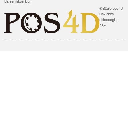
Bersertifikasi Dari
©2026 pos4d.
Hak cipta
dilindungi |
18+