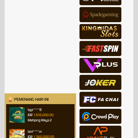
PEMENANG HARI INI
bgz****8
IDR
1,916,000.00
Mahjong Ways 2
bint****m
IDR
1,360,000.00