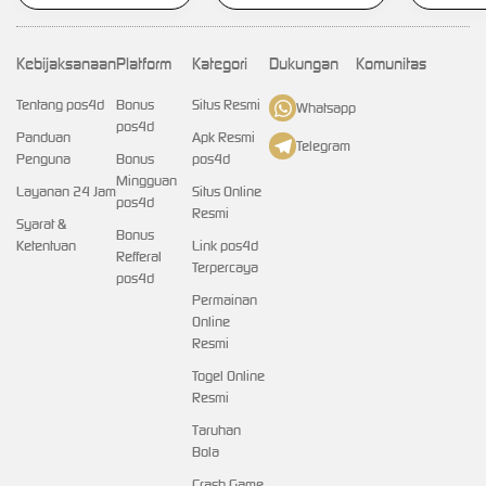
Kebijaksanaan
Platform
Kategori
Dukungan
Komunitas
Tentang pos4d
Bonus
Situs Resmi
Whatsapp
pos4d
Panduan
Apk Resmi
Telegram
Penguna
Bonus
pos4d
Mingguan
Layanan 24 Jam
Situs Online
pos4d
Resmi
Syarat &
Bonus
Ketentuan
Link pos4d
Refferal
Terpercaya
pos4d
Permainan
Online
Resmi
Togel Online
Resmi
Taruhan
Bola
Crash Game