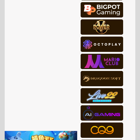
Mahjong Wins 2
p***t
IDR
442,800.00
Sweet Bonanza 1000
du****e
IDR
432,440.00
Mahjong Wins 3 – Black
Scatter