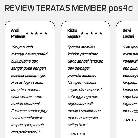
Tentu. Tim customer service pos4d tersedia selama 24 jam setiap
REVIEW TERATAS MEMBER pos4d
hari untuk membantu berbagai kebutuhan pengguna, mulai dari
proses pendaftaran, informasi akun, kendala teknis, hingga
pertanyaan umum. Layanan dapat dihubungi melalui Live Chat
maupun media komunikasi resmi yang tersedia di platform.
Andi
Rizky
Dewi
★★★★★
★★★★★
Pratama
Saputra
Lestari
"Saya sudah
"pos4d memiliki
"Hal yan
menggunakan pos4d
koleksi permainan
sukai ad
cukup lama dan
yang sangat lengkap
transaks
sangat puas dengan
dari berbagai
dan pili
kualitas platformnya.
provider terkenal.
pembaya
Proses login cepat,
Navigasi website
lengkap.
tampilan modern,
ringan dan responsif
terasa pr
serta semua menu
sehingga nyaman
saya bis
mudah dipahami.
digunakan baik
layanan 
Customer service juga
melalui smartphone
menungg
selalu memberikan
maupun komputer
2026-07-
respon yang ramah
setiap hari."
dan profesional."
2026-07-16