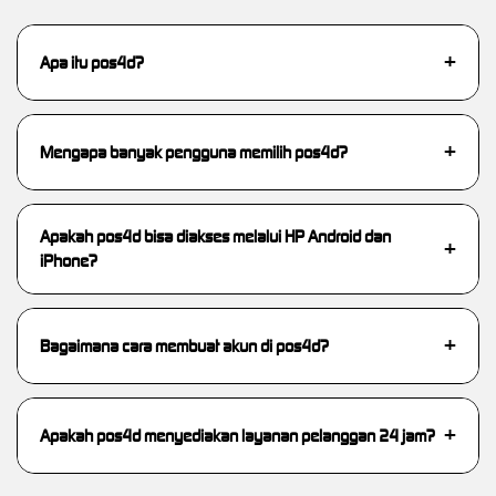
+
Apa itu pos4d?
pos4d merupakan platform hiburan online yang menghadirkan
+
berbagai pilihan permainan digital dengan teknologi modern,
Mengapa banyak pengguna memilih pos4d?
tampilan responsif, serta sistem yang mudah digunakan. Platform ini
dirancang agar pengguna dapat menikmati pengalaman yang
nyaman melalui desktop maupun smartphone dengan performa
pos4d menawarkan antarmuka yang sederhana, proses akses yang
Apakah pos4d bisa diakses melalui HP Android dan
yang stabil.
cepat, pilihan permainan yang lengkap, serta dukungan layanan
+
iPhone?
pelanggan selama 24 jam. Kombinasi tersebut menjadikan platform
ini sebagai salah satu pilihan favorit bagi pengguna yang
mengutamakan kenyamanan dan kemudahan.
Ya. pos4d telah dioptimalkan untuk berbagai perangkat seperti
+
Android, iPhone, tablet, dan komputer. Pengguna tidak perlu
Bagaimana cara membuat akun di pos4d?
khawatir mengenai tampilan maupun performa karena seluruh fitur
dapat berjalan dengan baik pada berbagai ukuran layar.
Untuk membuat akun, cukup klik tombol Daftar, isi data yang diminta
+
secara lengkap, buat username dan password yang aman, lalu
Apakah pos4d menyediakan layanan pelanggan 24 jam?
selesaikan proses verifikasi. Setelah akun berhasil dibuat, pengguna
dapat langsung mengakses seluruh fitur yang tersedia di pos4d.