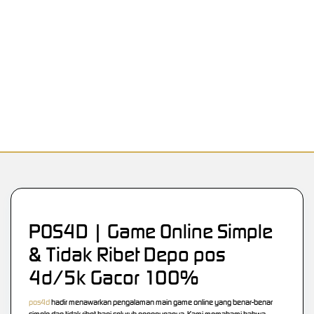
P
A
POS4D | Game Online Simple
& Tidak Ribet Depo pos
4d/5k Gacor 100%
pos4d
hadir menawarkan pengalaman main game online yang benar-benar