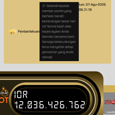
Jum, 07-Agu-2026
🎉 Selamat kepada
06.31.19
member pos4d yang
berhasil meraih
kemenangan besar hari
ini! Terima kasih atas
Pemberitahuan
kepercayaan Anda
bermain bersama kami.
Semoga keberuntungan
terus menyertai setiap
permainan yang Anda
nikmati.
IDR
OT
12.036.428.084
Live D