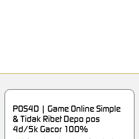
P
A
POS4D | Game Online Simple
& Tidak Ribet Depo pos
4d/5k Gacor 100%