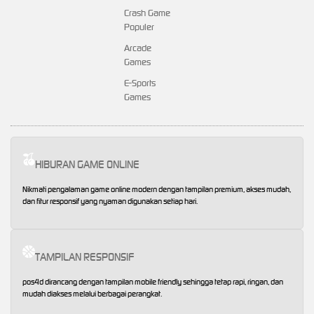
Crash Game
Populer
Arcade
Games
E-Sports
Games
HIBURAN GAME ONLINE
Nikmati pengalaman game online modern dengan tampilan premium, akses mudah,
dan fitur responsif yang nyaman digunakan setiap hari.
TAMPILAN RESPONSIF
pos4d dirancang dengan tampilan mobile friendly sehingga tetap rapi, ringan, dan
mudah diakses melalui berbagai perangkat.