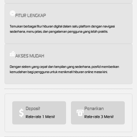
FITUR LENGKAP
Temukan berbagai fitur hiburan digital dalam satu platform dengan navigasi
sederhana, menu jelas, dan pengalaman pengguna yang lebih praktis.
AKSES MUDAH
Dengan sistem yang cepat dan tampilan yang sederhana, pos4d memberikan
kemudahan bagi pengguna untuk menikmati hiburan online masa kini.
Deposit
Penarikan
Rata-rata 1 Menit
Rata-rata 3 Menit