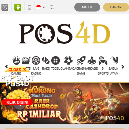
MASUK
DAFTAR
HOT
SLOTS
LIVE
RACE
TOGEL
OLAHRAGA
CRASH
ARCADE
E-
SABUNG
PROM
GAMES
CASINO
GAME
SPORTS
AYAM