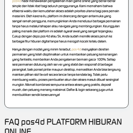
pos4d
hadir menawarkan pengalaman main game online yang benar-benar
simple dan tidak ribet bagi seluruh penggunanya. Kami memahami bahwa
efisiensi waktu dan kemudahan akses adalah prioritas utama bagi para pemain
masa kini. Oleh karena itu, platform ini dirancang dengan antarmuka yang
sangat ramah pengguna, memungkinkan Anda menelusuri berbagai permainan
tanpa harus melalui tahapan atau navigasi yang membingungkan. Keunggulan
paling menarik dari platform ini adalah syarat awal yang sangat terjangkau.
Cukup dengan depo pos 4d atau 5k, Anda sudah memiliki akses penuh ke
berbagai fitur hiburan digital tanpa harus merogoh kocek terlalu dalam.
Hanya dengan modal yang minim tersebut,
pos 4d
menyajikan deretan
permainan yang telah dioptimalkan untuk memberikan peluang kemenangan
yang fantastis, memberikan Anda pengalaman bermain gacor 100%. Setiap
sesi permainan didukung oleh server yang stabil dan responsif di berbagai
perangkat, baik ponsel pintar maupun desktop, memastikan Anda bisa langsung
mainkan pilihan slot favorit secara lancar tanpa kendala lag. Tidak perlu
membuang waktu, proses pembuatan akun dan akses masuk dibuat sesingkat
mungkin. Nikmati kombinasi sempurna antara akses yang praktis, deposit
murah, dan peluang menang maksimal. Daftar & login sekarang juga untuk
membuktikan sendiri keseruannya!
FAQ pos4d PLATFORM HIBURAN
ONLINE