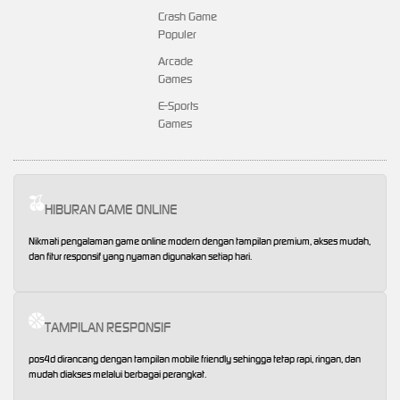
Crash Game
Populer
Arcade
Games
E-Sports
Games
HIBURAN GAME ONLINE
Nikmati pengalaman game online modern dengan tampilan premium, akses mudah,
dan fitur responsif yang nyaman digunakan setiap hari.
TAMPILAN RESPONSIF
pos4d dirancang dengan tampilan mobile friendly sehingga tetap rapi, ringan, dan
mudah diakses melalui berbagai perangkat.