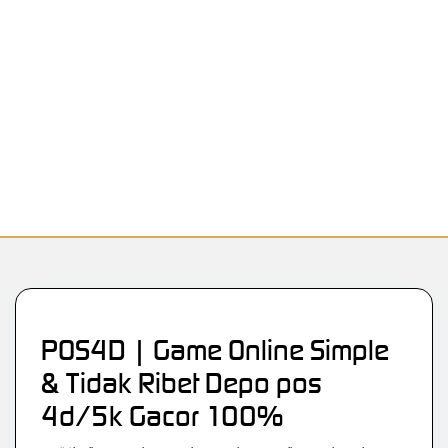
P
A
POS4D | Game Online Simple
& Tidak Ribet Depo pos
4d/5k Gacor 100%