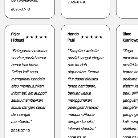
dan profesional."
2026-07-16
2026-07-18
Fajar
Nanda
Bima
★★★★★
★★★★★
Hidayat
Putri
Kurniaw
"Pelayanan customer
"Tampilan website
"Saya
service pos4d benar-
pos4d sangat elegan
merekom
benar luar biasa.
dan mudah
pos4d k
Setiap kali saya
digunakan. Semua
teman ka
mengalami kendala
fitur dapat diakses
performa 
atau membutuhkan
tanpa hambatan,
sistem 
informasi, tim support
bahkan ketika
baik, pil
selalu memberikan
menggunakan
yang len
solusi dengan cepat
perangkat Android
pengala
dan sangat
maupun iPhone
yang nya
membantu."
dengan koneksi
kali men
internet standar."
platform.
2026-07-12
2026-07-10
2026-07-