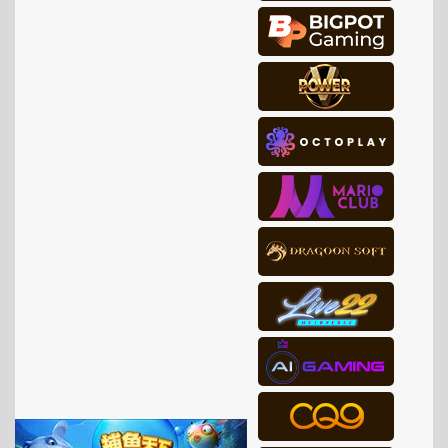
Mahjong Wins 2
p***t
IDR
442,800.00
Sweet Bonanza 1000
du****e
IDR
432,440.00
Mahjong Wins 3 – Black
Scatter