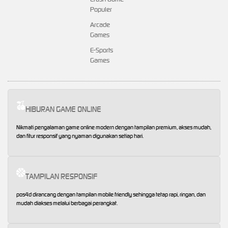
Populer
Arcade
Games
E-Sports
Games
HIBURAN GAME ONLINE
Nikmati pengalaman game online modern dengan tampilan premium, akses mudah,
dan fitur responsif yang nyaman digunakan setiap hari.
TAMPILAN RESPONSIF
pos4d dirancang dengan tampilan mobile friendly sehingga tetap rapi, ringan, dan
mudah diakses melalui berbagai perangkat.