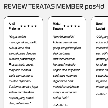
Tentu. Tim customer service pos4d tersedia selama 24 jam setiap
REVIEW TERATAS MEMBER pos4d
hari untuk membantu berbagai kebutuhan pengguna, mulai dari
proses pendaftaran, informasi akun, kendala teknis, hingga
pertanyaan umum. Layanan dapat dihubungi melalui Live Chat
maupun media komunikasi resmi yang tersedia di platform.
Andi
Rizky
Dewi
★★★★★
★★★★★
Pratama
Saputra
Lestari
"Saya sudah
"pos4d memiliki
"Hal yan
menggunakan pos4d
koleksi permainan
sukai ad
cukup lama dan
yang sangat lengkap
transaks
sangat puas dengan
dari berbagai
dan pili
kualitas platformnya.
provider terkenal.
pembaya
Proses login cepat,
Navigasi website
lengkap.
tampilan modern,
ringan dan responsif
terasa pr
serta semua menu
sehingga nyaman
saya bis
mudah dipahami.
digunakan baik
layanan 
Customer service juga
melalui smartphone
menungg
selalu memberikan
maupun komputer
2026-07-
respon yang ramah
setiap hari."
dan profesional."
2026-07-16