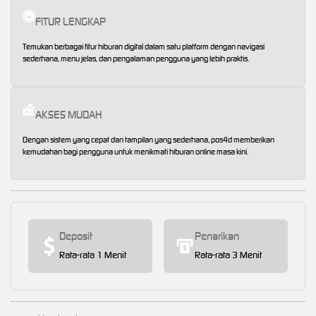
FITUR LENGKAP
Temukan berbagai fitur hiburan digital dalam satu platform dengan navigasi
sederhana, menu jelas, dan pengalaman pengguna yang lebih praktis.
AKSES MUDAH
Dengan sistem yang cepat dan tampilan yang sederhana, pos4d memberikan
kemudahan bagi pengguna untuk menikmati hiburan online masa kini.
Deposit
Penarikan
Rata-rata 1 Menit
Rata-rata 3 Menit