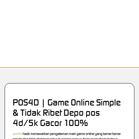
P
A
POS4D | Game Online Simple
& Tidak Ribet Depo pos
4d/5k Gacor 100%
pos4d
hadir menawarkan pengalaman main game online yang benar-benar