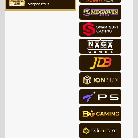
Mahjong Ways
bgz****8
IDR
1,025,000.00
Wild Bandito
p***t
IDR
1,023,550.00
Sweet Bonanza 1000
du****e
IDR
1,009,440.00
Mahjong Wins 3 – Black
Scatter
ciab****g
IDR
815,000.00
Mahjong Ways 2
p***t
IDR
674,900.00
Sweet Bonanza 1000
mazd****9
IDR
488,800.00