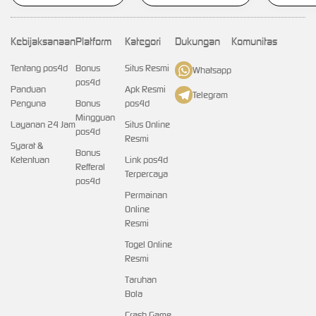
Kebijaksanaan
Platform
Kategori
Dukungan
Komunitas
Tentang pos4d
Bonus
Situs Resmi
Whatsapp
pos4d
Panduan
Apk Resmi
Telegram
Penguna
Bonus
pos4d
Mingguan
Layanan 24 Jam
Situs Online
pos4d
Resmi
Syarat &
Bonus
Ketentuan
Link pos4d
Refferal
Terpercaya
pos4d
Permainan
Online
Resmi
Togel Online
Resmi
Taruhan
Bola
Crash Game