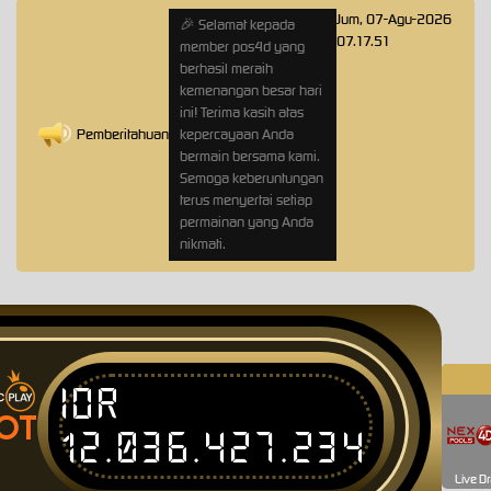
Jum, 07-Agu-2026
🎉 Selamat kepada
07.17.52
member pos4d yang
berhasil meraih
kemenangan besar hari
ini! Terima kasih atas
Pemberitahuan
kepercayaan Anda
bermain bersama kami.
Semoga keberuntungan
terus menyertai setiap
permainan yang Anda
nikmati.
IDR
OT
12.036.428.683
Live D