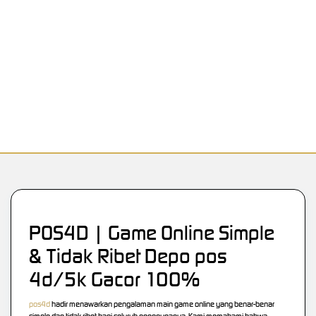
P
A
POS4D | Game Online Simple
& Tidak Ribet Depo pos
4d/5k Gacor 100%
pos4d
hadir menawarkan pengalaman main game online yang benar-benar