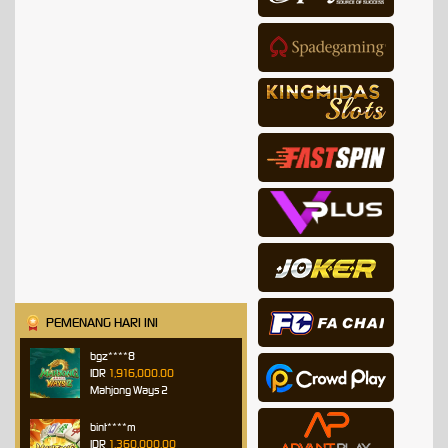
PEMENANG HARI INI
bgz****8
IDR
1,916,000.00
Mahjong Ways 2
bint****m
IDR
1,360,000.00