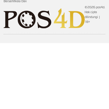
Bersertifikasi Dari
©2026 pos4d.
Hak cipta
dilindungi |
18+