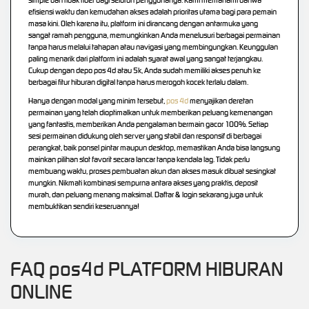
simple dan tidak ribet bagi seluruh penggunanya. Kami memahami bahwa
efisiensi waktu dan kemudahan akses adalah prioritas utama bagi para pemain
masa kini. Oleh karena itu, platform ini dirancang dengan antarmuka yang
sangat ramah pengguna, memungkinkan Anda menelusuri berbagai permainan
tanpa harus melalui tahapan atau navigasi yang membingungkan. Keunggulan
paling menarik dari platform ini adalah syarat awal yang sangat terjangkau.
Cukup dengan depo pos 4d atau 5k, Anda sudah memiliki akses penuh ke
berbagai fitur hiburan digital tanpa harus merogoh kocek terlalu dalam.
Hanya dengan modal yang minim tersebut,
pos 4d
menyajikan deretan
permainan yang telah dioptimalkan untuk memberikan peluang kemenangan
yang fantastis, memberikan Anda pengalaman bermain gacor 100%. Setiap
sesi permainan didukung oleh server yang stabil dan responsif di berbagai
perangkat, baik ponsel pintar maupun desktop, memastikan Anda bisa langsung
mainkan pilihan slot favorit secara lancar tanpa kendala lag. Tidak perlu
membuang waktu, proses pembuatan akun dan akses masuk dibuat sesingkat
mungkin. Nikmati kombinasi sempurna antara akses yang praktis, deposit
murah, dan peluang menang maksimal. Daftar & login sekarang juga untuk
membuktikan sendiri keseruannya!
FAQ pos4d PLATFORM HIBURAN
ONLINE