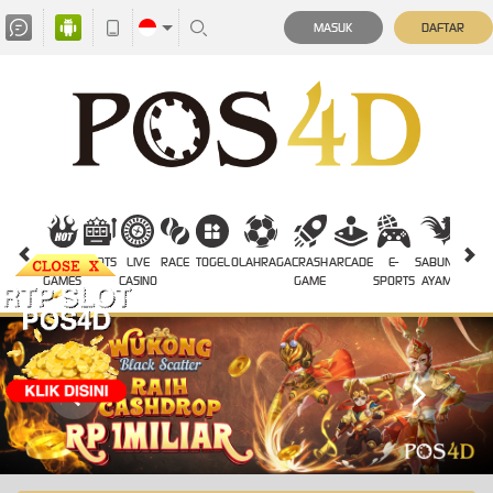
MASUK
DAFTAR
HOT
SLOTS
LIVE
RACE
TOGEL
OLAHRAGA
CRASH
ARCADE
E-
SABUNG
PROM
GAMES
CASINO
GAME
SPORTS
AYAM