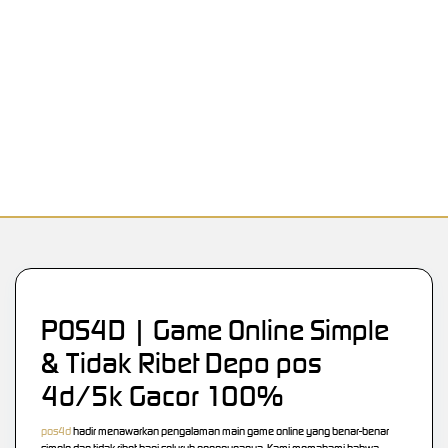
P
A
POS4D | Game Online Simple
& Tidak Ribet Depo pos
4d/5k Gacor 100%
pos4d
hadir menawarkan pengalaman main game online yang benar-benar