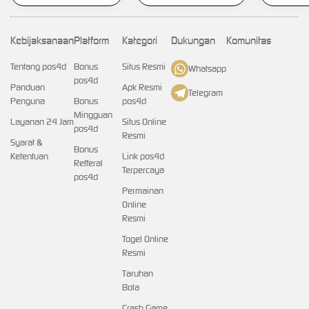
Kebijaksanaan
Platform
Kategori
Dukungan
Komunitas
Tentang pos4d
Bonus
Situs Resmi
Whatsapp
pos4d
Panduan
Apk Resmi
Telegram
Penguna
Bonus
pos4d
Mingguan
Layanan 24 Jam
Situs Online
pos4d
Resmi
Syarat &
Bonus
Ketentuan
Link pos4d
Refferal
Terpercaya
pos4d
Permainan
Online
Resmi
Togel Online
Resmi
Taruhan
Bola
Crash Game