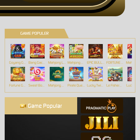
GAME POPULER
Goyang Gaib
Bang Gacor 1000
Mahjong Legend
Mahjong MaxWin
EPIC BULLETS &BOUNTY
FORTUNE GARUDA 500
Mahj
Fortune Gems 500
Sweet Bonanza 2500
Mahjong Ways 2
Pirate Quest 1000
Lucky Twins Wilds
Le Fisherman
Lucky Ne
Game Popular