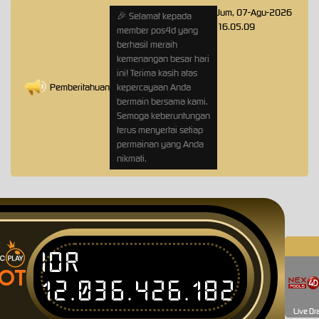
Jum, 07-Agu-2026
🎉 Selamat kepada
16.05.10
member pos4d yang
berhasil meraih
kemenangan besar hari
ini! Terima kasih atas
Pemberitahuan
kepercayaan Anda
bermain bersama kami.
Semoga keberuntungan
terus menyertai setiap
permainan yang Anda
nikmati.
IDR
POT
12.036.428.151
Live Dr