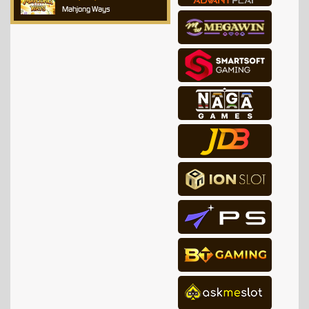
Mahjong Ways
bgz****8
IDR
1,025,000.00
Wild Bandito
p***t
IDR
1,023,550.00
Sweet Bonanza 1000
du****e
IDR
1,009,440.00
Mahjong Wins 3 – Black
Scatter
ciab****g
IDR
815,000.00
Mahjong Ways 2
p***t
IDR
674,900.00
Sweet Bonanza 1000
mazd****9
IDR
488,800.00