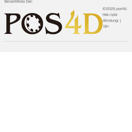
Bersertifikasi Dari
©2026 pos4d.
Hak cipta
dilindungi |
18+