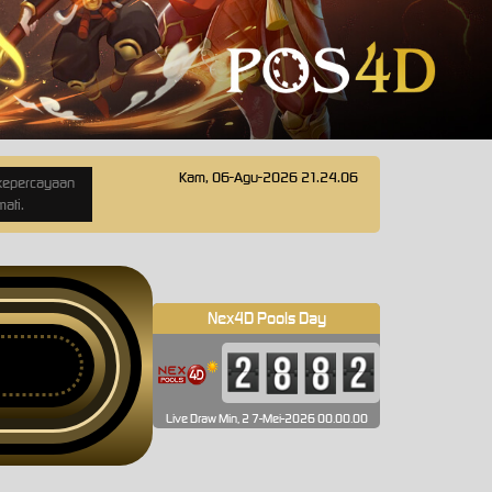
Kam, 06-Agu-2026 21.24.07
 kepercayaan
ati.
Nex4D Pools Day
Live Draw Min, 2 7-Mei-2026 00.00.00