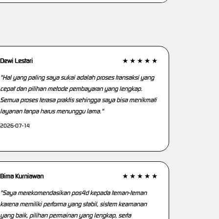
aftaran, informasi akun, kendala teknis, hingga pertanyaan
Dewi Lestari
★★★★★
"Hal yang paling saya sukai adalah proses transaksi yang
cepat dan pilihan metode pembayaran yang lengkap.
Semua proses terasa praktis sehingga saya bisa menikmati
layanan tanpa harus menunggu lama."
2026-07-14
Bima Kurniawan
★★★★★
"Saya merekomendasikan pos4d kepada teman-teman
karena memiliki performa yang stabil, sistem keamanan
yang baik, pilihan permainan yang lengkap, serta