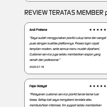
Tentu. Tim customer service pos4d tersedia selama 24 jam 
REVIEW TERATAS MEMBER 
umum. Layanan dapat dihubungi melalui Live Chat maupun m
Andi Pratama
★★★★★
"Saya sudah menggunakan pos4d cukup lama dan sangat
puas dengan kualitas platformnya. Proses login cepat,
tampilan modern, serta semua menu mudah dipahami.
Customer service juga selalu memberikan respon yang
ramah dan profesional."
2026-07-18
Fajar Hidayat
★★★★★
"Pelayanan customer service pos4d benar-benar luar
biasa. Setiap kali saya mengalami kendala atau
membutuhkan informasi, tim support selalu memberikan