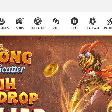
 GAMES
SLOTS
LIVE CASINO
RACE
TOGEL
OLAHRAGA
CRASH