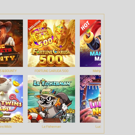
TS &BOUNTY
FORTUNE GARUDA 500
Mahjong Magic
ns Wilds
Le Fisherman
Lucky Neko