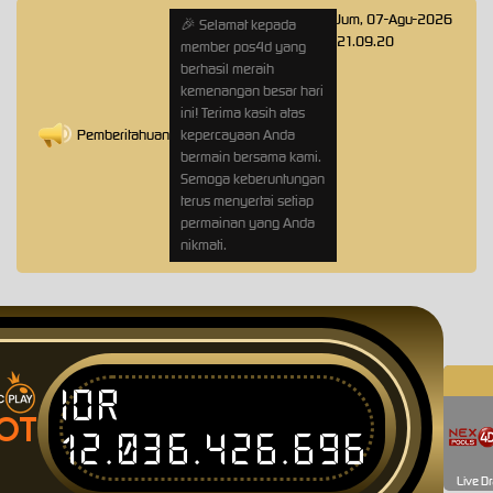
Jum, 07-Agu-2026
🎉 Selamat kepada
21.09.21
member pos4d yang
berhasil meraih
kemenangan besar hari
ini! Terima kasih atas
Pemberitahuan
kepercayaan Anda
bermain bersama kami.
Semoga keberuntungan
terus menyertai setiap
permainan yang Anda
nikmati.
IDR
OT
12.036.428.224
Live D