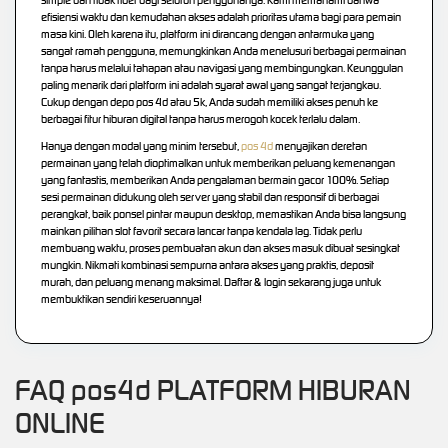
simple dan tidak ribet bagi seluruh penggunanya. Kami memahami bahwa
efisiensi waktu dan kemudahan akses adalah prioritas utama bagi para pemain
masa kini. Oleh karena itu, platform ini dirancang dengan antarmuka yang
sangat ramah pengguna, memungkinkan Anda menelusuri berbagai permainan
tanpa harus melalui tahapan atau navigasi yang membingungkan. Keunggulan
paling menarik dari platform ini adalah syarat awal yang sangat terjangkau.
Cukup dengan depo pos 4d atau 5k, Anda sudah memiliki akses penuh ke
berbagai fitur hiburan digital tanpa harus merogoh kocek terlalu dalam.
Hanya dengan modal yang minim tersebut,
pos 4d
menyajikan deretan
permainan yang telah dioptimalkan untuk memberikan peluang kemenangan
yang fantastis, memberikan Anda pengalaman bermain gacor 100%. Setiap
sesi permainan didukung oleh server yang stabil dan responsif di berbagai
perangkat, baik ponsel pintar maupun desktop, memastikan Anda bisa langsung
mainkan pilihan slot favorit secara lancar tanpa kendala lag. Tidak perlu
membuang waktu, proses pembuatan akun dan akses masuk dibuat sesingkat
mungkin. Nikmati kombinasi sempurna antara akses yang praktis, deposit
murah, dan peluang menang maksimal. Daftar & login sekarang juga untuk
membuktikan sendiri keseruannya!
FAQ pos4d PLATFORM HIBURAN
ONLINE