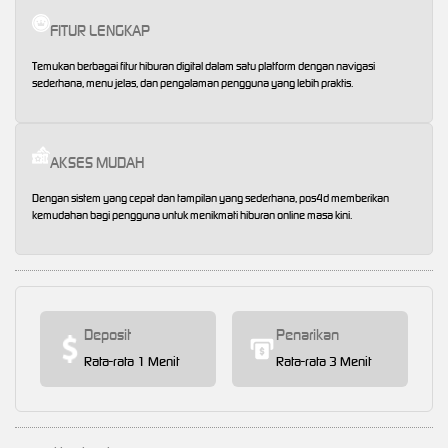
FITUR LENGKAP
Temukan berbagai fitur hiburan digital dalam satu platform dengan navigasi
sederhana, menu jelas, dan pengalaman pengguna yang lebih praktis.
AKSES MUDAH
Dengan sistem yang cepat dan tampilan yang sederhana, pos4d memberikan
kemudahan bagi pengguna untuk menikmati hiburan online masa kini.
Deposit
Penarikan
Rata-rata 1 Menit
Rata-rata 3 Menit