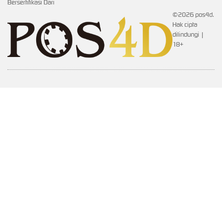
Bersertifikasi Dari
©2026 pos4d.
Hak cipta
dilindungi |
18+