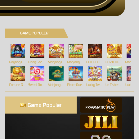
GAME POPULER
Goyang Gaib
Bang Gacor 1000
Mahjong Legend
Mahjong MaxWin
EPIC BULLETS &BOUNTY
FORTUNE GARUDA 500
Mahj
Fortune Gems 500
Sweet Bonanza 2500
Mahjong Ways 2
Pirate Quest 1000
Lucky Twins Wilds
Le Fisherman
Lucky Ne
Game Popular