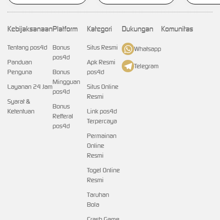
Kebijaksanaan
Platform
Kategori
Dukungan
Komunitas
Tentang pos4d
Bonus
Situs Resmi
Whatsapp
pos4d
Panduan
Apk Resmi
Telegram
Penguna
Bonus
pos4d
Mingguan
Layanan 24 Jam
Situs Online
pos4d
Resmi
Syarat &
Bonus
Ketentuan
Link pos4d
Refferal
Terpercaya
pos4d
Permainan
Online
Resmi
Togel Online
Resmi
Taruhan
Bola
Crash Game