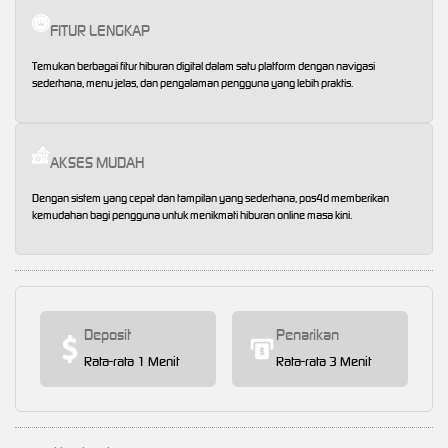
FITUR LENGKAP
Temukan berbagai fitur hiburan digital dalam satu platform dengan navigasi
sederhana, menu jelas, dan pengalaman pengguna yang lebih praktis.
AKSES MUDAH
Dengan sistem yang cepat dan tampilan yang sederhana, pos4d memberikan
kemudahan bagi pengguna untuk menikmati hiburan online masa kini.
Deposit
Penarikan
Rata-rata 1 Menit
Rata-rata 3 Menit