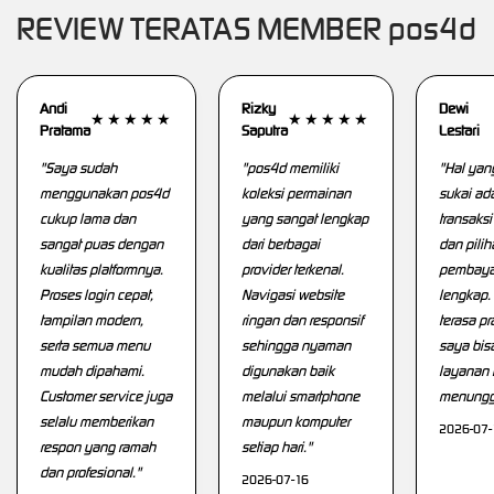
Tentu. Tim customer service pos4d tersedia selama 24 jam setiap
REVIEW TERATAS MEMBER pos4d
hari untuk membantu berbagai kebutuhan pengguna, mulai dari
proses pendaftaran, informasi akun, kendala teknis, hingga
pertanyaan umum. Layanan dapat dihubungi melalui Live Chat
maupun media komunikasi resmi yang tersedia di platform.
Andi
Rizky
Dewi
★★★★★
★★★★★
Pratama
Saputra
Lestari
"Saya sudah
"pos4d memiliki
"Hal yan
menggunakan pos4d
koleksi permainan
sukai ad
cukup lama dan
yang sangat lengkap
transaks
sangat puas dengan
dari berbagai
dan pili
kualitas platformnya.
provider terkenal.
pembaya
Proses login cepat,
Navigasi website
lengkap.
tampilan modern,
ringan dan responsif
terasa pr
serta semua menu
sehingga nyaman
saya bis
mudah dipahami.
digunakan baik
layanan 
Customer service juga
melalui smartphone
menungg
selalu memberikan
maupun komputer
2026-07-
respon yang ramah
setiap hari."
dan profesional."
2026-07-16