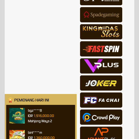
PEMENANG HARI INI
bgz****8
IDR
1,916,000.00
Mahjong Ways 2
bint****m
IDR
1,360,000.00