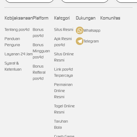
Kebijaksanaan
Platform
Kategori
Dukungan
Komunitas
Tentang pos4d
Bonus
Situs Resmi
Whatsapp
pos4d
Panduan
Apk Resmi
Telegram
Penguna
Bonus
pos4d
Mingguan
Layanan 24 Jam
Situs Online
pos4d
Resmi
Syarat &
Bonus
Ketentuan
Link pos4d
Refferal
Terpercaya
pos4d
Permainan
Online
Resmi
Togel Online
Resmi
Taruhan
Bola
Crash Game