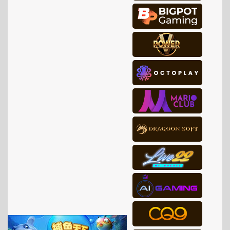
Mahjong Wins 2
p***t
IDR
442,800.00
Sweet Bonanza 1000
du****e
IDR
432,440.00
Mahjong Wins 3 – Black
Scatter