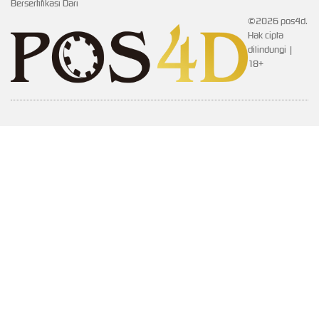
Bersertifikasi Dari
©2026 pos4d.
Hak cipta
dilindungi |
18+