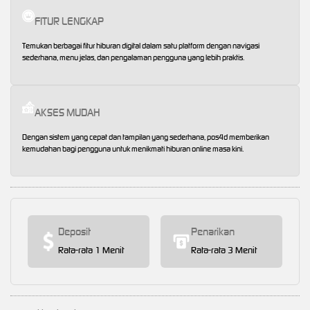
FITUR LENGKAP
Temukan berbagai fitur hiburan digital dalam satu platform dengan navigasi
sederhana, menu jelas, dan pengalaman pengguna yang lebih praktis.
AKSES MUDAH
Dengan sistem yang cepat dan tampilan yang sederhana, pos4d memberikan
kemudahan bagi pengguna untuk menikmati hiburan online masa kini.
Deposit
Penarikan
Rata-rata 1 Menit
Rata-rata 3 Menit