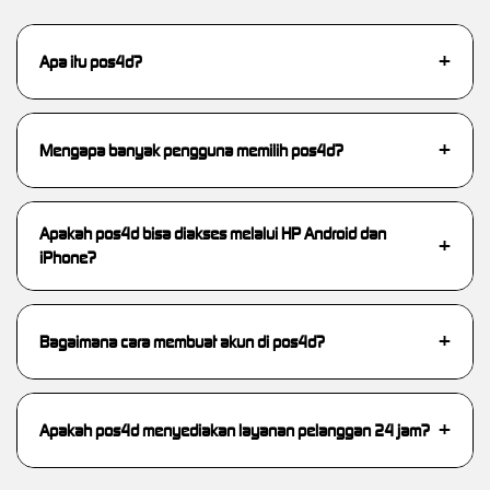
+
Apa itu pos4d?
pos4d merupakan platform hiburan online yang menghadirkan
+
berbagai pilihan permainan digital dengan teknologi modern,
Mengapa banyak pengguna memilih pos4d?
tampilan responsif, serta sistem yang mudah digunakan. Platform ini
dirancang agar pengguna dapat menikmati pengalaman yang
nyaman melalui desktop maupun smartphone dengan performa
pos4d menawarkan antarmuka yang sederhana, proses akses yang
Apakah pos4d bisa diakses melalui HP Android dan
yang stabil.
cepat, pilihan permainan yang lengkap, serta dukungan layanan
+
iPhone?
pelanggan selama 24 jam. Kombinasi tersebut menjadikan platform
ini sebagai salah satu pilihan favorit bagi pengguna yang
mengutamakan kenyamanan dan kemudahan.
Ya. pos4d telah dioptimalkan untuk berbagai perangkat seperti
+
Android, iPhone, tablet, dan komputer. Pengguna tidak perlu
Bagaimana cara membuat akun di pos4d?
khawatir mengenai tampilan maupun performa karena seluruh fitur
dapat berjalan dengan baik pada berbagai ukuran layar.
Untuk membuat akun, cukup klik tombol Daftar, isi data yang diminta
+
secara lengkap, buat username dan password yang aman, lalu
Apakah pos4d menyediakan layanan pelanggan 24 jam?
selesaikan proses verifikasi. Setelah akun berhasil dibuat, pengguna
dapat langsung mengakses seluruh fitur yang tersedia di pos4d.