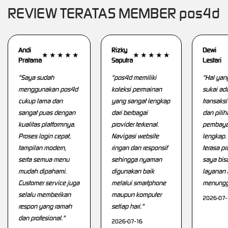
Tentu. Tim customer service pos4d tersedia selama 24 jam setiap
REVIEW TERATAS MEMBER pos4d
hari untuk membantu berbagai kebutuhan pengguna, mulai dari
proses pendaftaran, informasi akun, kendala teknis, hingga
pertanyaan umum. Layanan dapat dihubungi melalui Live Chat
maupun media komunikasi resmi yang tersedia di platform.
Andi
Rizky
Dewi
★★★★★
★★★★★
Pratama
Saputra
Lestari
"Saya sudah
"pos4d memiliki
"Hal yan
menggunakan pos4d
koleksi permainan
sukai ad
cukup lama dan
yang sangat lengkap
transaks
sangat puas dengan
dari berbagai
dan pili
kualitas platformnya.
provider terkenal.
pembaya
Proses login cepat,
Navigasi website
lengkap.
tampilan modern,
ringan dan responsif
terasa pr
serta semua menu
sehingga nyaman
saya bis
mudah dipahami.
digunakan baik
layanan 
Customer service juga
melalui smartphone
menungg
selalu memberikan
maupun komputer
2026-07-
respon yang ramah
setiap hari."
dan profesional."
2026-07-16