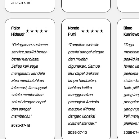
2026-07-18
Fajar
Nanda
Bima
★★★★★
★★★★★
Hidayat
Putri
Kurniaw
"Pelayanan customer
"Tampilan website
"Saya
service pos4d benar-
pos4d sangat elegan
merekom
benar luar biasa.
dan mudah
pos4d k
Setiap kali saya
digunakan. Semua
teman ka
mengalami kendala
fitur dapat diakses
performa 
atau membutuhkan
tanpa hambatan,
sistem 
informasi, tim support
bahkan ketika
baik, pil
selalu memberikan
menggunakan
yang len
solusi dengan cepat
perangkat Android
pengala
dan sangat
maupun iPhone
yang nya
membantu."
dengan koneksi
kali men
internet standar."
platform.
2026-07-12
2026-07-10
2026-07-