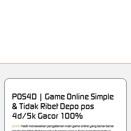
P
A
POS4D | Game Online Simple
& Tidak Ribet Depo pos
4d/5k Gacor 100%
pos4d
hadir menawarkan pengalaman main game online yang benar-benar