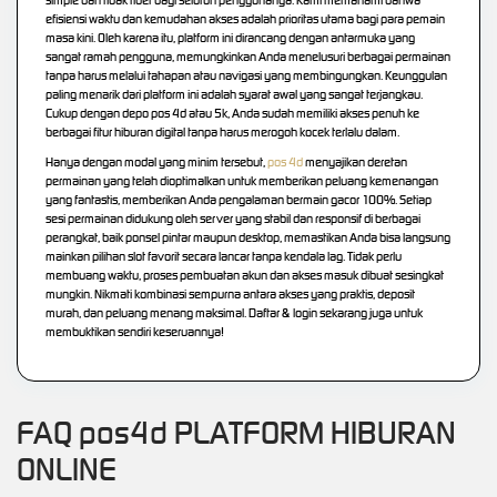
simple dan tidak ribet bagi seluruh penggunanya. Kami memahami bahwa
efisiensi waktu dan kemudahan akses adalah prioritas utama bagi para pemain
masa kini. Oleh karena itu, platform ini dirancang dengan antarmuka yang
sangat ramah pengguna, memungkinkan Anda menelusuri berbagai permainan
tanpa harus melalui tahapan atau navigasi yang membingungkan. Keunggulan
paling menarik dari platform ini adalah syarat awal yang sangat terjangkau.
Cukup dengan depo pos 4d atau 5k, Anda sudah memiliki akses penuh ke
berbagai fitur hiburan digital tanpa harus merogoh kocek terlalu dalam.
Hanya dengan modal yang minim tersebut,
pos 4d
menyajikan deretan
permainan yang telah dioptimalkan untuk memberikan peluang kemenangan
yang fantastis, memberikan Anda pengalaman bermain gacor 100%. Setiap
sesi permainan didukung oleh server yang stabil dan responsif di berbagai
perangkat, baik ponsel pintar maupun desktop, memastikan Anda bisa langsung
mainkan pilihan slot favorit secara lancar tanpa kendala lag. Tidak perlu
membuang waktu, proses pembuatan akun dan akses masuk dibuat sesingkat
mungkin. Nikmati kombinasi sempurna antara akses yang praktis, deposit
murah, dan peluang menang maksimal. Daftar & login sekarang juga untuk
membuktikan sendiri keseruannya!
FAQ pos4d PLATFORM HIBURAN
ONLINE