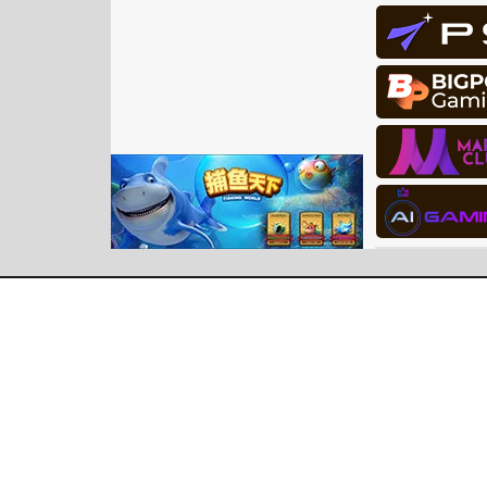
IDR
1,025,000.00
Wild Bandito
p***t
IDR
1,023,550.00
Sweet Bonanza 1000
du****e
IDR
1,009,440.00
Mahjong Wins 3 – Black Scatter
ciab****g
IDR
815,000.00
Mahjong Ways 2
p***t
IDR
674,900.00
Sweet Bonanza 1000
mazd****9
IDR
488,800.00
Mahjong Wins 2
p***t
IDR
442,800.00
Sweet Bonanza 1000