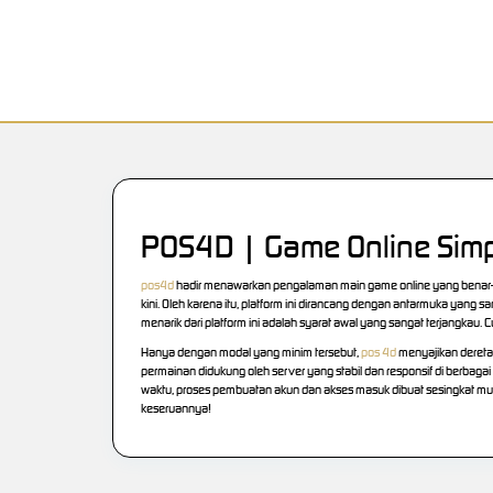
du****e
IDR
432,440.00
Mahjong Wins 3 – Black Scatter
POS4D | Game Online Sim
pos4d
hadir menawarkan pengalaman main game online yang benar-be
kini. Oleh karena itu, platform ini dirancang dengan antarmuka ya
menarik dari platform ini adalah syarat awal yang sangat terjangkau.
Hanya dengan modal yang minim tersebut,
pos 4d
menyajikan dereta
permainan didukung oleh server yang stabil dan responsif di berbagai
waktu, proses pembuatan akun dan akses masuk dibuat sesingkat mung
keseruannya!