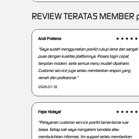
Tentu. Tim customer service pos4d tersedia selama 24 jam 
REVIEW TERATAS MEMBER 
umum. Layanan dapat dihubungi melalui Live Chat maupun m
Andi Pratama
★★★★★
"Saya sudah menggunakan pos4d cukup lama dan sangat
puas dengan kualitas platformnya. Proses login cepat,
tampilan modern, serta semua menu mudah dipahami.
Customer service juga selalu memberikan respon yang
ramah dan profesional."
2026-07-18
Fajar Hidayat
★★★★★
"Pelayanan customer service pos4d benar-benar luar
biasa. Setiap kali saya mengalami kendala atau
membutuhkan informasi, tim support selalu memberikan