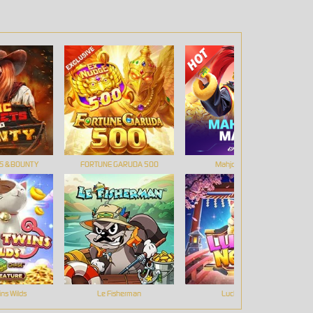
TS &BOUNTY
FORTUNE GARUDA 500
Mahjong Magic
ns Wilds
Le Fisherman
Lucky Neko