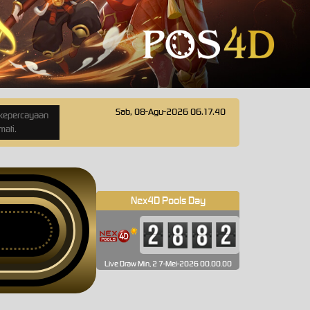
Sab, 08-Agu-2026 06.17.42
 kepercayaan
mati.
Nex4D Pools Day
Live Draw Min, 2 7-Mei-2026 00.00.00