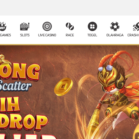
 GAMES
SLOTS
LIVE CASINO
RACE
TOGEL
OLAHRAGA
CRASH