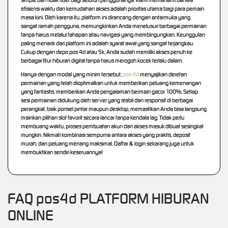
simple dan tidak ribet bagi seluruh penggunanya. Kami memahami bahwa
efisiensi waktu dan kemudahan akses adalah prioritas utama bagi para pemain
masa kini. Oleh karena itu, platform ini dirancang dengan antarmuka yang
sangat ramah pengguna, memungkinkan Anda menelusuri berbagai permainan
tanpa harus melalui tahapan atau navigasi yang membingungkan. Keunggulan
paling menarik dari platform ini adalah syarat awal yang sangat terjangkau.
Cukup dengan depo pos 4d atau 5k, Anda sudah memiliki akses penuh ke
berbagai fitur hiburan digital tanpa harus merogoh kocek terlalu dalam.
Hanya dengan modal yang minim tersebut,
pos 4d
menyajikan deretan
permainan yang telah dioptimalkan untuk memberikan peluang kemenangan
yang fantastis, memberikan Anda pengalaman bermain gacor 100%. Setiap
sesi permainan didukung oleh server yang stabil dan responsif di berbagai
perangkat, baik ponsel pintar maupun desktop, memastikan Anda bisa langsung
mainkan pilihan slot favorit secara lancar tanpa kendala lag. Tidak perlu
membuang waktu, proses pembuatan akun dan akses masuk dibuat sesingkat
mungkin. Nikmati kombinasi sempurna antara akses yang praktis, deposit
murah, dan peluang menang maksimal. Daftar & login sekarang juga untuk
membuktikan sendiri keseruannya!
FAQ pos4d PLATFORM HIBURAN
ONLINE