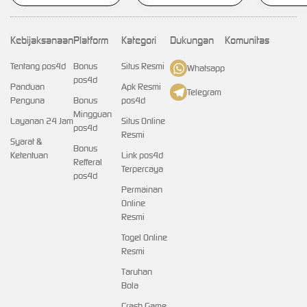
Kebijaksanaan
Platform
Kategori
Dukungan
Komunitas
Tentang pos4d
Bonus
Situs Resmi
Whatsapp
pos4d
Panduan
Apk Resmi
Telegram
Penguna
Bonus
pos4d
Mingguan
Layanan 24 Jam
Situs Online
pos4d
Resmi
Syarat &
Bonus
Ketentuan
Link pos4d
Refferal
Terpercaya
pos4d
Permainan
Online
Resmi
Togel Online
Resmi
Taruhan
Bola
Crash Game