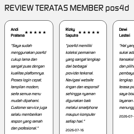
Tentu. Tim customer service pos4d tersedia selama 24 jam setiap
REVIEW TERATAS MEMBER pos4d
hari untuk membantu berbagai kebutuhan pengguna, mulai dari
proses pendaftaran, informasi akun, kendala teknis, hingga
pertanyaan umum. Layanan dapat dihubungi melalui Live Chat
maupun media komunikasi resmi yang tersedia di platform.
Andi
Rizky
Dewi
★★★★★
★★★★★
Pratama
Saputra
Lestari
"Saya sudah
"pos4d memiliki
"Hal yan
menggunakan pos4d
koleksi permainan
sukai ad
cukup lama dan
yang sangat lengkap
transaks
sangat puas dengan
dari berbagai
dan pili
kualitas platformnya.
provider terkenal.
pembaya
Proses login cepat,
Navigasi website
lengkap.
tampilan modern,
ringan dan responsif
terasa pr
serta semua menu
sehingga nyaman
saya bis
mudah dipahami.
digunakan baik
layanan 
Customer service juga
melalui smartphone
menungg
selalu memberikan
maupun komputer
2026-07-
respon yang ramah
setiap hari."
dan profesional."
2026-07-16