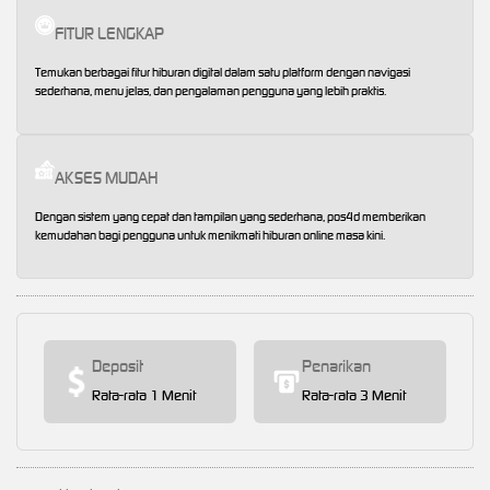
FITUR LENGKAP
Temukan berbagai fitur hiburan digital dalam satu platform dengan navigasi
sederhana, menu jelas, dan pengalaman pengguna yang lebih praktis.
AKSES MUDAH
Dengan sistem yang cepat dan tampilan yang sederhana, pos4d memberikan
kemudahan bagi pengguna untuk menikmati hiburan online masa kini.
Deposit
Penarikan
Rata-rata 1 Menit
Rata-rata 3 Menit