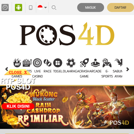
MASUK
DAFTAR
HOT
SLOTS
LIVE
RACE
TOGEL
OLAHRAGA
CRASH
ARCADE
E-
SABUNG
PROM
GAMES
CASINO
GAME
SPORTS
AYAM