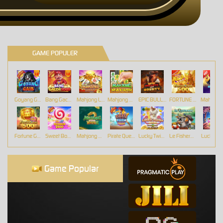
GAME POPULER
Goyang Gaib
Bang Gacor 1000
Mahjong Legend
Mahjong MaxWin
EPIC BULLETS &BOUNTY
FORTUNE GARUDA 500
Mahj
Fortune Gems 500
Sweet Bonanza 2500
Mahjong Ways 2
Pirate Quest 1000
Lucky Twins Wilds
Le Fisherman
Lucky Ne
Game Popular