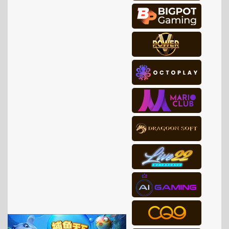
Mahjong Wins 2
p***t
IDR
442,800.00
Sweet Bonanza 1000
du****e
IDR
432,440.00
Mahjong Wins 3 – Black
Scatter