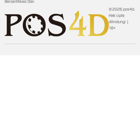
Bersertifikasi Dari
©2026 pos4d.
Hak cipta
dilindungi |
18+