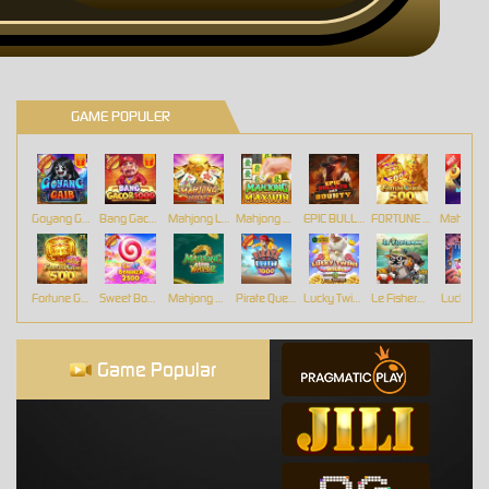
GAME POPULER
Goyang Gaib
Bang Gacor 1000
Mahjong Legend
Mahjong MaxWin
EPIC BULLETS &BOUNTY
FORTUNE GARUDA 500
Mahj
Fortune Gems 500
Sweet Bonanza 2500
Mahjong Ways 2
Pirate Quest 1000
Lucky Twins Wilds
Le Fisherman
Lucky Ne
Game Popular