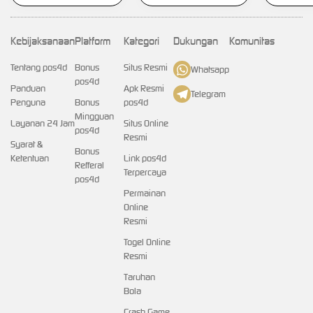
Kebijaksanaan
Platform
Kategori
Dukungan
Komunitas
Tentang pos4d
Bonus
Situs Resmi
Whatsapp
pos4d
Panduan
Apk Resmi
Telegram
Penguna
Bonus
pos4d
Mingguan
Layanan 24 Jam
Situs Online
pos4d
Resmi
Syarat &
Bonus
Ketentuan
Link pos4d
Refferal
Terpercaya
pos4d
Permainan
Online
Resmi
Togel Online
Resmi
Taruhan
Bola
Crash Game