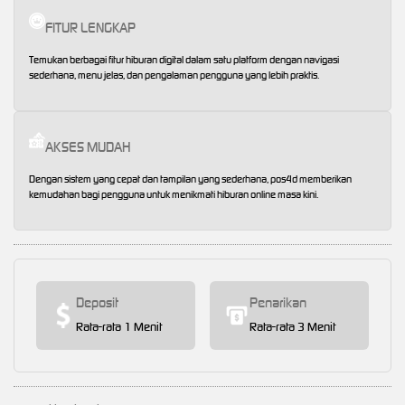
FITUR LENGKAP
Temukan berbagai fitur hiburan digital dalam satu platform dengan navigasi
sederhana, menu jelas, dan pengalaman pengguna yang lebih praktis.
AKSES MUDAH
Dengan sistem yang cepat dan tampilan yang sederhana, pos4d memberikan
kemudahan bagi pengguna untuk menikmati hiburan online masa kini.
Deposit
Penarikan
Rata-rata 1 Menit
Rata-rata 3 Menit