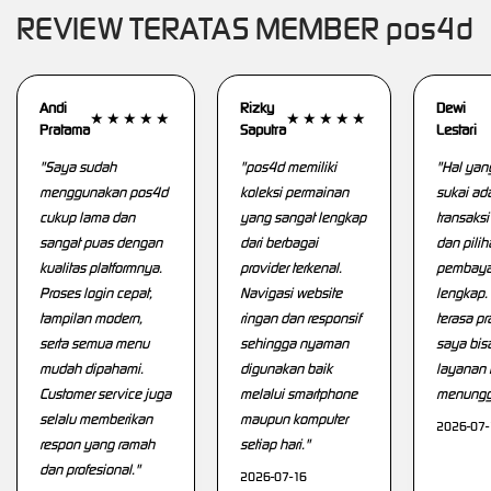
Tentu. Tim customer service pos4d tersedia selama 24 jam setiap
REVIEW TERATAS MEMBER pos4d
hari untuk membantu berbagai kebutuhan pengguna, mulai dari
proses pendaftaran, informasi akun, kendala teknis, hingga
pertanyaan umum. Layanan dapat dihubungi melalui Live Chat
maupun media komunikasi resmi yang tersedia di platform.
Andi
Rizky
Dewi
★★★★★
★★★★★
Pratama
Saputra
Lestari
"Saya sudah
"pos4d memiliki
"Hal yan
menggunakan pos4d
koleksi permainan
sukai ad
cukup lama dan
yang sangat lengkap
transaks
sangat puas dengan
dari berbagai
dan pili
kualitas platformnya.
provider terkenal.
pembaya
Proses login cepat,
Navigasi website
lengkap.
tampilan modern,
ringan dan responsif
terasa pr
serta semua menu
sehingga nyaman
saya bis
mudah dipahami.
digunakan baik
layanan 
Customer service juga
melalui smartphone
menungg
selalu memberikan
maupun komputer
2026-07-
respon yang ramah
setiap hari."
dan profesional."
2026-07-16