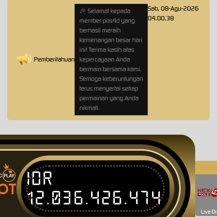
Sab, 08-Agu-2026
🎉 Selamat kepada
04.00.39
member pos4d yang
berhasil meraih
kemenangan besar hari
ini! Terima kasih atas
Pemberitahuan
kepercayaan Anda
bermain bersama kami.
Semoga keberuntungan
terus menyertai setiap
permainan yang Anda
nikmati.
IDR
OT
12.036.428.602
Live D