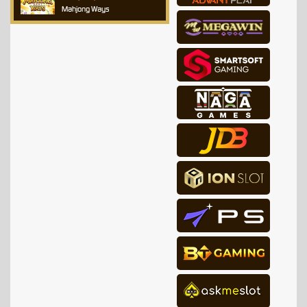
Mahjong Ways
bgz****8
IDR
1,025,000.00
Wild Bandito
p***t
IDR
1,023,550.00
Sweet Bonanza 1000
du****e
IDR
1,009,440.00
Mahjong Wins 3 – Black
Scatter
ciab****g
IDR
815,000.00
Mahjong Ways 2
p***t
IDR
674,900.00
Sweet Bonanza 1000
mazd****9
IDR
488,800.00