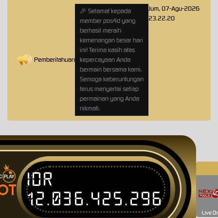
Jum, 07-Agu-2026
🎉 Selamat kepada
23.22.21
member pos4d yang
berhasil meraih
kemenangan besar hari
ini! Terima kasih atas
Pemberitahuan
kepercayaan Anda
bermain bersama kami.
Semoga keberuntungan
terus menyertai setiap
permainan yang Anda
nikmati.
IDR
OT
12.036.426.557
Live D