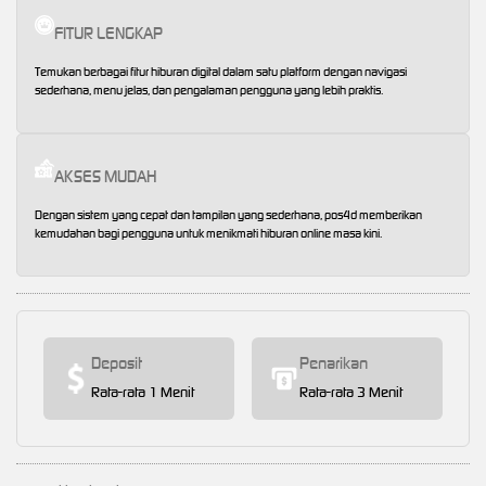
FITUR LENGKAP
Temukan berbagai fitur hiburan digital dalam satu platform dengan navigasi
sederhana, menu jelas, dan pengalaman pengguna yang lebih praktis.
AKSES MUDAH
Dengan sistem yang cepat dan tampilan yang sederhana, pos4d memberikan
kemudahan bagi pengguna untuk menikmati hiburan online masa kini.
Deposit
Penarikan
Rata-rata 1 Menit
Rata-rata 3 Menit