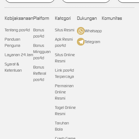
Kebijaksanaan
Platform
Kategori
Dukungan
Komunitas
Tentang pos4d
Bonus
Situs Resmi
Whatsapp
pos4d
Panduan
Apk Resmi
Telegram
Penguna
Bonus
pos4d
Mingguan
Layanan 24 Jam
Situs Online
pos4d
Resmi
Syarat &
Bonus
Ketentuan
Link pos4d
Refferal
Terpercaya
pos4d
Permainan
Online
Resmi
Togel Online
Resmi
Taruhan
Bola
Crash Game