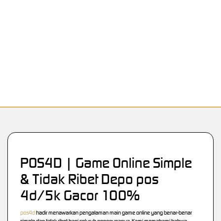
P
A
POS4D | Game Online Simple
& Tidak Ribet Depo pos
4d/5k Gacor 100%
pos4d
hadir menawarkan pengalaman main game online yang benar-benar