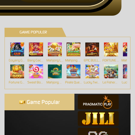
GAME POPULER
Goyang Gaib
Bang Gacor 1000
Mahjong Legend
Mahjong MaxWin
EPIC BULLETS &BOUNTY
FORTUNE GARUDA 500
Mahj
Fortune Gems 500
Sweet Bonanza 2500
Mahjong Ways 2
Pirate Quest 1000
Lucky Twins Wilds
Le Fisherman
Lucky Ne
Game Popular