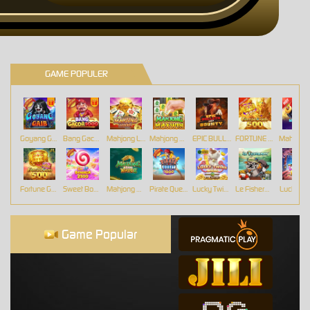
GAME POPULER
Goyang Gaib
Bang Gacor 1000
Mahjong Legend
Mahjong MaxWin
EPIC BULLETS &BOUNTY
FORTUNE GARUDA 500
Mahj
Fortune Gems 500
Sweet Bonanza 2500
Mahjong Ways 2
Pirate Quest 1000
Lucky Twins Wilds
Le Fisherman
Lucky Ne
Game Popular