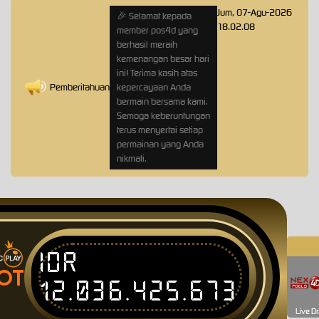
Jum, 07-Agu-2026
🎉 Selamat kepada
18.02.09
member pos4d yang
berhasil meraih
kemenangan besar hari
ini! Terima kasih atas
Pemberitahuan
kepercayaan Anda
bermain bersama kami.
Semoga keberuntungan
terus menyertai setiap
permainan yang Anda
nikmati.
IDR
OT
12.036.427.077
Live D