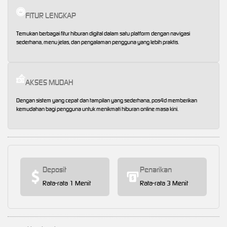
FITUR LENGKAP
Temukan berbagai fitur hiburan digital dalam satu platform dengan navigasi
sederhana, menu jelas, dan pengalaman pengguna yang lebih praktis.
AKSES MUDAH
Dengan sistem yang cepat dan tampilan yang sederhana, pos4d memberikan
kemudahan bagi pengguna untuk menikmati hiburan online masa kini.
Deposit
Penarikan
Rata-rata 1 Menit
Rata-rata 3 Menit