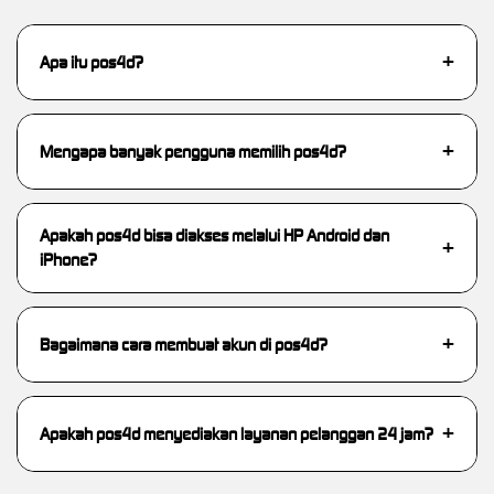
+
Apa itu pos4d?
pos4d merupakan platform hiburan online yang menghadirkan
+
berbagai pilihan permainan digital dengan teknologi modern,
Mengapa banyak pengguna memilih pos4d?
tampilan responsif, serta sistem yang mudah digunakan. Platform ini
dirancang agar pengguna dapat menikmati pengalaman yang
nyaman melalui desktop maupun smartphone dengan performa
pos4d menawarkan antarmuka yang sederhana, proses akses yang
Apakah pos4d bisa diakses melalui HP Android dan
yang stabil.
cepat, pilihan permainan yang lengkap, serta dukungan layanan
+
iPhone?
pelanggan selama 24 jam. Kombinasi tersebut menjadikan platform
ini sebagai salah satu pilihan favorit bagi pengguna yang
mengutamakan kenyamanan dan kemudahan.
Ya. pos4d telah dioptimalkan untuk berbagai perangkat seperti
+
Android, iPhone, tablet, dan komputer. Pengguna tidak perlu
Bagaimana cara membuat akun di pos4d?
khawatir mengenai tampilan maupun performa karena seluruh fitur
dapat berjalan dengan baik pada berbagai ukuran layar.
Untuk membuat akun, cukup klik tombol Daftar, isi data yang diminta
+
secara lengkap, buat username dan password yang aman, lalu
Apakah pos4d menyediakan layanan pelanggan 24 jam?
selesaikan proses verifikasi. Setelah akun berhasil dibuat, pengguna
dapat langsung mengakses seluruh fitur yang tersedia di pos4d.