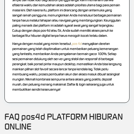
simple dan tidak ribet bagi seluruh penggunanya. Kami memahami bahwa
efisiensi waktu dan kemudahan akses adalah prioritas utama bagi para pemain
masa kini. Oleh karena itu, platform ini dirancang dengan antarmuka yang
sangat ramah pengguna, memungkinkan Anda menelusuri berbagai permainan
tanpa harus melalui tahapan atau navigasi yang membingungkan. Keunggulan
paling menarik dari platform ini adalah syarat awal yang sangat terjangkau.
Cukup dengan depo pos 4d atau 5k, Anda sudah memiliki akses penuh ke
berbagai fitur hiburan digital tanpa harus merogoh kocek terlalu dalam.
Hanya dengan modal yang minim tersebut,
pos 4d
menyajikan deretan
permainan yang telah dioptimalkan untuk memberikan peluang kemenangan
yang fantastis, memberikan Anda pengalaman bermain gacor 100%. Setiap
sesi permainan didukung oleh server yang stabil dan responsif di berbagai
perangkat, baik ponsel pintar maupun desktop, memastikan Anda bisa langsung
mainkan pilihan slot favorit secara lancar tanpa kendala lag. Tidak perlu
membuang waktu, proses pembuatan akun dan akses masuk dibuat sesingkat
mungkin. Nikmati kombinasi sempurna antara akses yang praktis, deposit
murah, dan peluang menang maksimal. Daftar & login sekarang juga untuk
membuktikan sendiri keseruannya!
FAQ pos4d PLATFORM HIBURAN
ONLINE