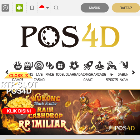
MASUK
DAFTAR
HOT
SLOTS
LIVE
RACE
TOGEL
OLAHRAGA
CRASH
ARCADE
E-
SABUNG
PROM
GAMES
CASINO
GAME
SPORTS
AYAM