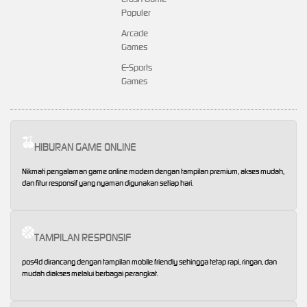
Populer
Arcade
Games
E-Sports
Games
HIBURAN GAME ONLINE
Nikmati pengalaman game online modern dengan tampilan premium, akses mudah,
dan fitur responsif yang nyaman digunakan setiap hari.
TAMPILAN RESPONSIF
pos4d dirancang dengan tampilan mobile friendly sehingga tetap rapi, ringan, dan
mudah diakses melalui berbagai perangkat.