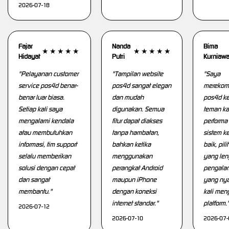
2026-07-18
Fajar
Nanda
Bima
★★★★★
★★★★★
Hidayat
Putri
Kurniaw
"Pelayanan customer
"Tampilan website
"Saya
service pos4d benar-
pos4d sangat elegan
merekom
benar luar biasa.
dan mudah
pos4d k
Setiap kali saya
digunakan. Semua
teman ka
mengalami kendala
fitur dapat diakses
performa 
atau membutuhkan
tanpa hambatan,
sistem 
informasi, tim support
bahkan ketika
baik, pil
selalu memberikan
menggunakan
yang len
solusi dengan cepat
perangkat Android
pengala
dan sangat
maupun iPhone
yang nya
membantu."
dengan koneksi
kali men
internet standar."
platform.
2026-07-12
2026-07-10
2026-07-