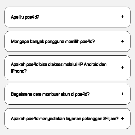
+
Apa itu pos4d?
pos4d merupakan platform hiburan online yang menghadirkan
+
berbagai pilihan permainan digital dengan teknologi modern,
Mengapa banyak pengguna memilih pos4d?
tampilan responsif, serta sistem yang mudah digunakan. Platform ini
dirancang agar pengguna dapat menikmati pengalaman yang
nyaman melalui desktop maupun smartphone dengan performa
pos4d menawarkan antarmuka yang sederhana, proses akses yang
Apakah pos4d bisa diakses melalui HP Android dan
yang stabil.
cepat, pilihan permainan yang lengkap, serta dukungan layanan
+
iPhone?
pelanggan selama 24 jam. Kombinasi tersebut menjadikan platform
ini sebagai salah satu pilihan favorit bagi pengguna yang
mengutamakan kenyamanan dan kemudahan.
Ya. pos4d telah dioptimalkan untuk berbagai perangkat seperti
+
Android, iPhone, tablet, dan komputer. Pengguna tidak perlu
Bagaimana cara membuat akun di pos4d?
khawatir mengenai tampilan maupun performa karena seluruh fitur
dapat berjalan dengan baik pada berbagai ukuran layar.
Untuk membuat akun, cukup klik tombol Daftar, isi data yang diminta
+
secara lengkap, buat username dan password yang aman, lalu
Apakah pos4d menyediakan layanan pelanggan 24 jam?
selesaikan proses verifikasi. Setelah akun berhasil dibuat, pengguna
dapat langsung mengakses seluruh fitur yang tersedia di pos4d.