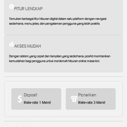
FITUR LENGKAP
Temukan berbagai fitur hiburan digital dalam satu platform dengan navigasi
sederhana, menu jelas, dan pengalaman pengguna yang lebih praktis.
AKSES MUDAH
Dengan sistem yang cepat dan tampilan yang sederhana, pos4d memberikan
kemudahan bagi pengguna untuk menikmati hiburan online masa kini.
Deposit
Penarikan
Rata-rata 1 Menit
Rata-rata 3 Menit