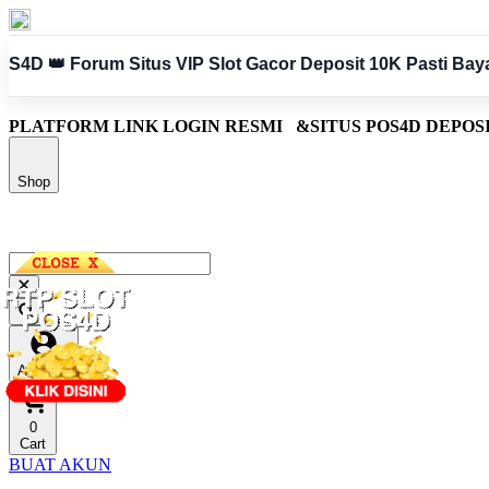
 VIP Slot Gacor Deposit 10K Pasti Bayar Full
🎰 M
PLATFORM LINK LOGIN RESMI
&SITUS POS4D DEPOSI
Shop
Account
0
Cart
BUAT AKUN