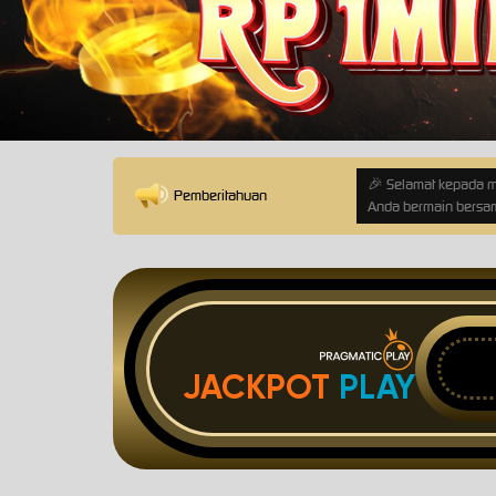
🎉 Selamat kepada m
Pemberitahuan
Anda bermain bersam
JACKPOT
PLAY