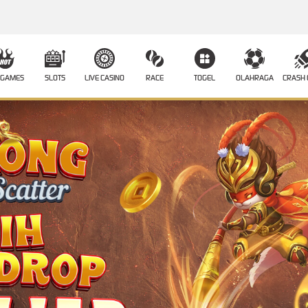
 GAMES
SLOTS
LIVE CASINO
RACE
TOGEL
OLAHRAGA
CRASH