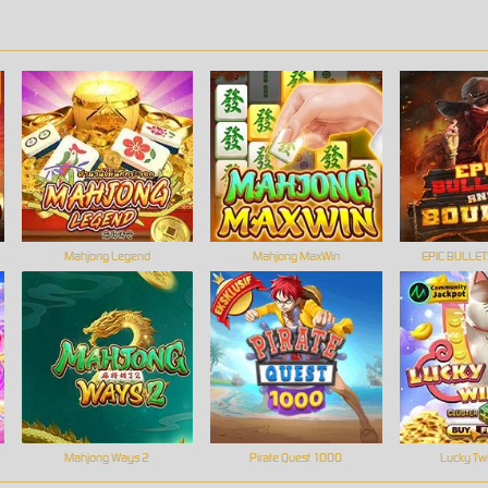
Mahjong Legend
Mahjong MaxWin
EPIC BULLE
Mahjong Ways 2
Pirate Quest 1000
Lucky Twi