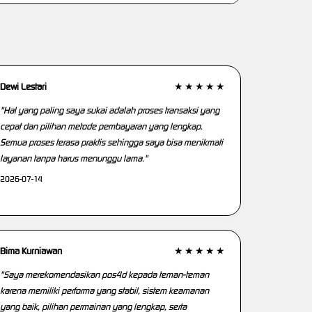
aftaran, informasi akun, kendala teknis, hingga pertanyaan
Dewi Lestari
★★★★★
"Hal yang paling saya sukai adalah proses transaksi yang
cepat dan pilihan metode pembayaran yang lengkap.
Semua proses terasa praktis sehingga saya bisa menikmati
layanan tanpa harus menunggu lama."
2026-07-14
Bima Kurniawan
★★★★★
"Saya merekomendasikan pos4d kepada teman-teman
karena memiliki performa yang stabil, sistem keamanan
yang baik, pilihan permainan yang lengkap, serta