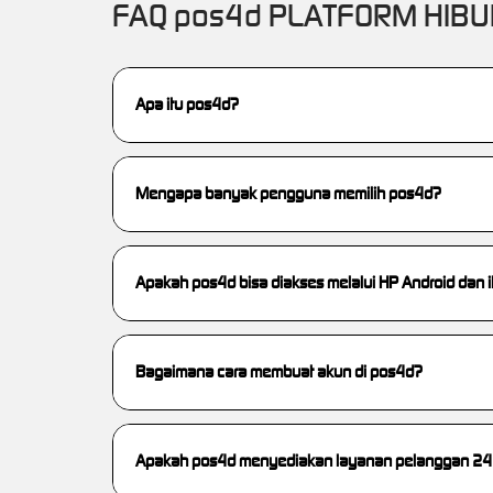
FAQ pos4d PLATFORM HIBU
Apa itu pos4d?
pos4d merupakan platform hiburan online yang menghadirkan
dirancang agar pengguna dapat menikmati pengalaman ya
Mengapa banyak pengguna memilih pos4d?
pos4d menawarkan antarmuka yang sederhana, proses akses
ini sebagai salah satu pilihan favorit bagi pengguna y
Apakah pos4d bisa diakses melalui HP Android dan
Ya. pos4d telah dioptimalkan untuk berbagai perangkat sep
berjalan dengan baik pada berbagai ukuran layar.
Bagaimana cara membuat akun di pos4d?
Untuk membuat akun, cukup klik tombol Daftar, isi data yan
dapat langsung mengakses seluruh fitur yang tersedia di p
Apakah pos4d menyediakan layanan pelanggan 24