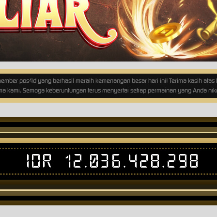
ember pos4d yang berhasil meraih kemenangan besar hari ini! Terima kasih atas
a kami. Semoga keberuntungan terus menyertai setiap permainan yang Anda nikm
IDR 12.036.430.362