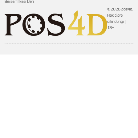
Bersertifikasi Dari
©2026 pos4d.
Hak cipta
dilindungi |
18+