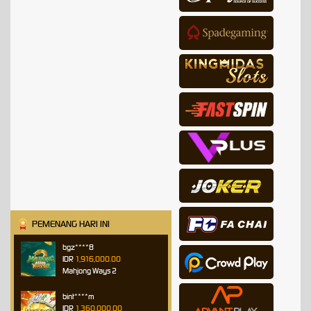
PEMENANG HARI INI
bgz****8
IDR
1,916,000.00
Mahjong Ways 2
bint****m
IDR
1,360,000.00