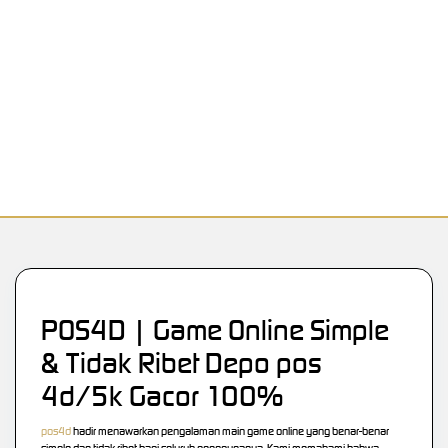
P
A
POS4D | Game Online Simple
& Tidak Ribet Depo pos
4d/5k Gacor 100%
pos4d
hadir menawarkan pengalaman main game online yang benar-benar