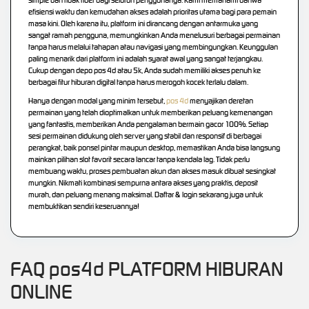
simple dan tidak ribet bagi seluruh penggunanya. Kami memahami bahwa
efisiensi waktu dan kemudahan akses adalah prioritas utama bagi para pemain
masa kini. Oleh karena itu, platform ini dirancang dengan antarmuka yang
sangat ramah pengguna, memungkinkan Anda menelusuri berbagai permainan
tanpa harus melalui tahapan atau navigasi yang membingungkan. Keunggulan
paling menarik dari platform ini adalah syarat awal yang sangat terjangkau.
Cukup dengan depo pos 4d atau 5k, Anda sudah memiliki akses penuh ke
berbagai fitur hiburan digital tanpa harus merogoh kocek terlalu dalam.
Hanya dengan modal yang minim tersebut,
pos 4d
menyajikan deretan
permainan yang telah dioptimalkan untuk memberikan peluang kemenangan
yang fantastis, memberikan Anda pengalaman bermain gacor 100%. Setiap
sesi permainan didukung oleh server yang stabil dan responsif di berbagai
perangkat, baik ponsel pintar maupun desktop, memastikan Anda bisa langsung
mainkan pilihan slot favorit secara lancar tanpa kendala lag. Tidak perlu
membuang waktu, proses pembuatan akun dan akses masuk dibuat sesingkat
mungkin. Nikmati kombinasi sempurna antara akses yang praktis, deposit
murah, dan peluang menang maksimal. Daftar & login sekarang juga untuk
membuktikan sendiri keseruannya!
FAQ pos4d PLATFORM HIBURAN
ONLINE