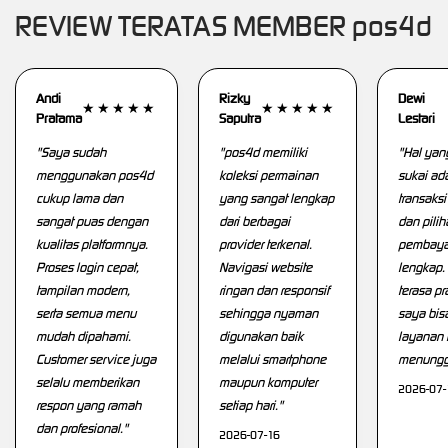
Tentu. Tim customer service pos4d tersedia selama 24 jam setiap
REVIEW TERATAS MEMBER pos4d
hari untuk membantu berbagai kebutuhan pengguna, mulai dari
proses pendaftaran, informasi akun, kendala teknis, hingga
pertanyaan umum. Layanan dapat dihubungi melalui Live Chat
maupun media komunikasi resmi yang tersedia di platform.
Andi
Rizky
Dewi
★★★★★
★★★★★
Pratama
Saputra
Lestari
"Saya sudah
"pos4d memiliki
"Hal yan
menggunakan pos4d
koleksi permainan
sukai ad
cukup lama dan
yang sangat lengkap
transaks
sangat puas dengan
dari berbagai
dan pili
kualitas platformnya.
provider terkenal.
pembaya
Proses login cepat,
Navigasi website
lengkap.
tampilan modern,
ringan dan responsif
terasa pr
serta semua menu
sehingga nyaman
saya bis
mudah dipahami.
digunakan baik
layanan 
Customer service juga
melalui smartphone
menungg
selalu memberikan
maupun komputer
2026-07-
respon yang ramah
setiap hari."
dan profesional."
2026-07-16