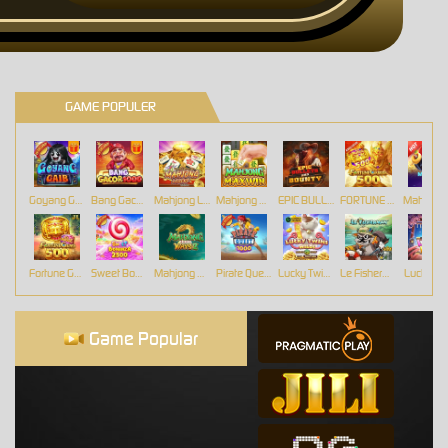
GAME POPULER
Goyang Gaib
Bang Gacor 1000
Mahjong Legend
Mahjong MaxWin
EPIC BULLETS &BOUNTY
FORTUNE GARUDA 500
Mahj
Fortune Gems 500
Sweet Bonanza 2500
Mahjong Ways 2
Pirate Quest 1000
Lucky Twins Wilds
Le Fisherman
Lucky Ne
Game Popular