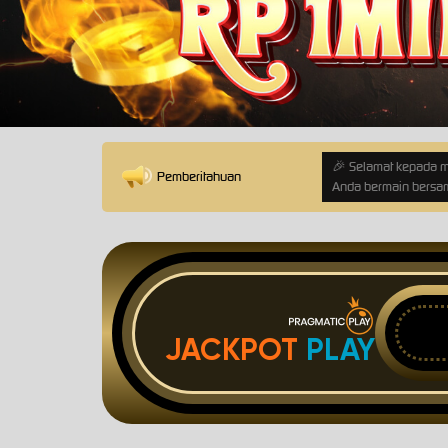
🎉 Selamat kepada m
Pemberitahuan
Anda bermain bersam
JACKPOT
PLAY