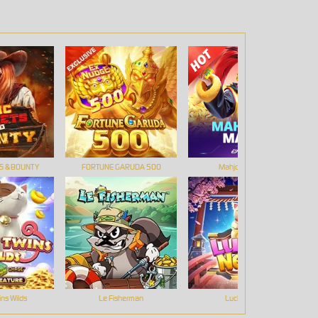
TS &BOUNTY
FORTUNE GARUDA 500
Mahjong Magic
ns Wilds
Le Fisherman
Lucky Neko