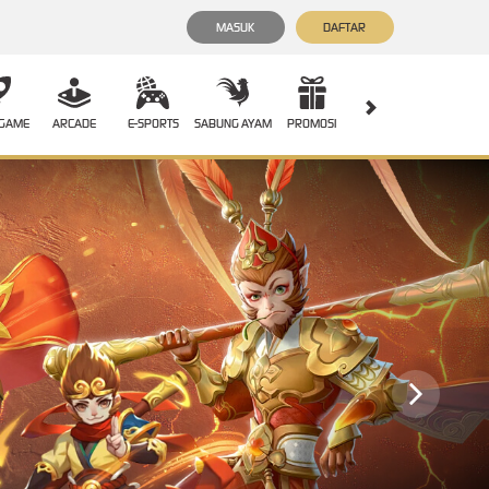
MASUK
DAFTAR
 GAME
ARCADE
E-SPORTS
SABUNG AYAM
PROMOSI