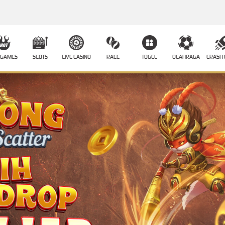
 GAMES
SLOTS
LIVE CASINO
RACE
TOGEL
OLAHRAGA
CRASH