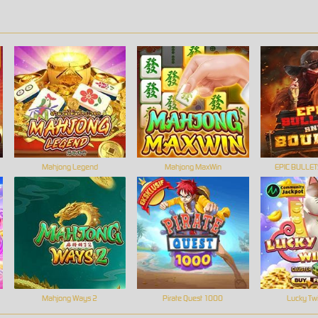
Mahjong Legend
Mahjong MaxWin
EPIC BULLE
Mahjong Ways 2
Pirate Quest 1000
Lucky Twi