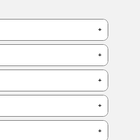
+
f, serta sistem yang mudah digunakan. Platform ini
+
an selama 24 jam. Kombinasi tersebut menjadikan platform
+
ai tampilan maupun performa karena seluruh fitur dapat
+
proses verifikasi. Setelah akun berhasil dibuat, pengguna
+