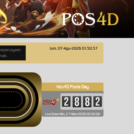
Jum, 07-Agu-2026 01.50.59
 kepercayaan
ati.
Nex4D Pools Day
Live Draw Min, 2 7-Mei-2026 00.00.00