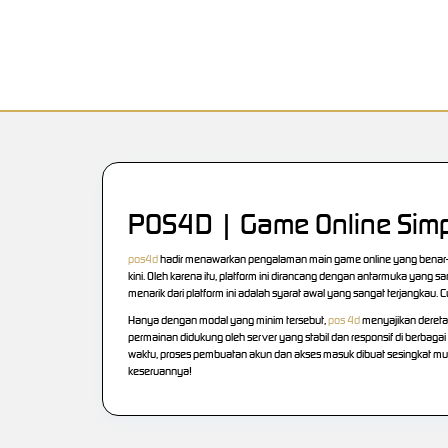
du****e
IDR
432,440.00
Mahjong Wins 3 – Black Scatter
POS4D | Game Online Sim
pos4d
hadir menawarkan pengalaman main game online yang benar-be
kini. Oleh karena itu, platform ini dirancang dengan antarmuka ya
menarik dari platform ini adalah syarat awal yang sangat terjangkau.
Hanya dengan modal yang minim tersebut,
pos 4d
menyajikan dereta
permainan didukung oleh server yang stabil dan responsif di berbagai
waktu, proses pembuatan akun dan akses masuk dibuat sesingkat mung
keseruannya!