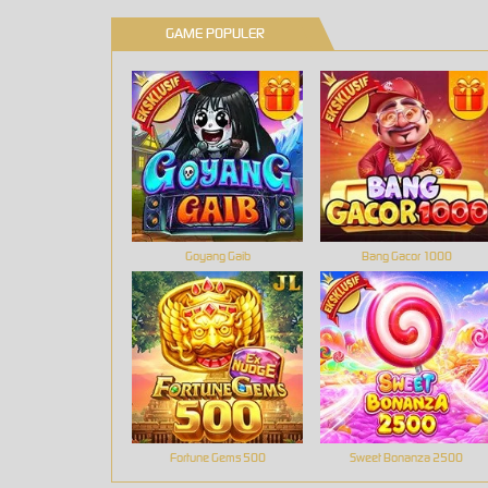
GAME POPULER
Goyang Gaib
Bang Gacor 1000
Fortune Gems 500
Sweet Bonanza 2500