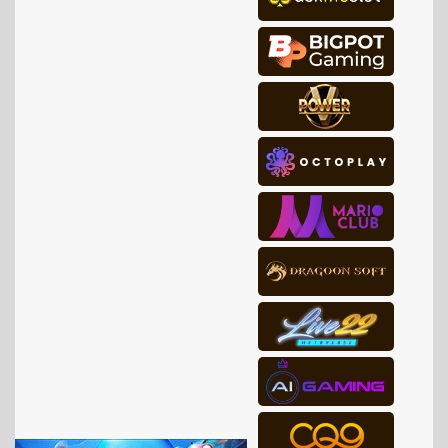
IDR
488,800.00
Mahjong Wins 2
p***t
IDR
442,800.00
Sweet Bonanza 1000
du****e
IDR
432,440.00
Mahjong Wins 3 – Black
Scatter