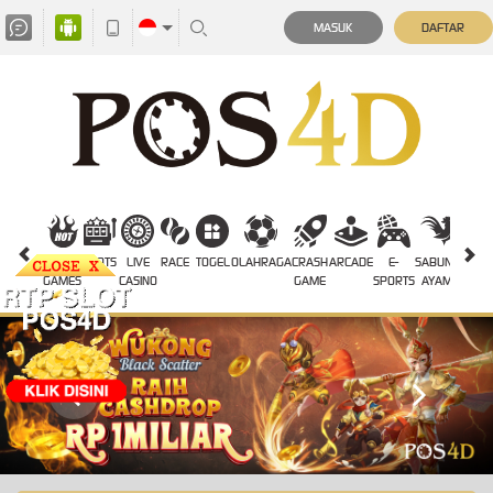
MASUK
DAFTAR
HOT
SLOTS
LIVE
RACE
TOGEL
OLAHRAGA
CRASH
ARCADE
E-
SABUNG
PROM
GAMES
CASINO
GAME
SPORTS
AYAM