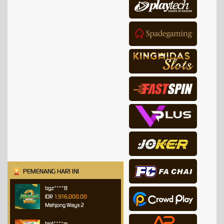
PEMENANG HARI INI
bgz****8
IDR
1,916,000.00
Mahjong Ways 2
bint****m