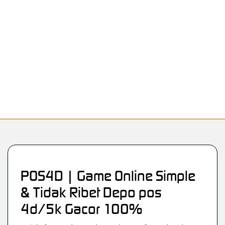
P
A
POS4D | Game Online Simple
& Tidak Ribet Depo pos
4d/5k Gacor 100%