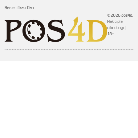
Bersertifikasi Dari
©2026 pos4d.
Hak cipta
dilindungi |
18+