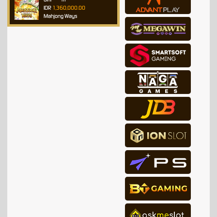
Mahjong Ways
bgz****8
IDR
1,025,000.00
Wild Bandito
p***t
IDR
1,023,550.00
Sweet Bonanza 1000
du****e
IDR
1,009,440.00
Mahjong Wins 3 – Black
Scatter
ciab****g
IDR
815,000.00
Mahjong Ways 2
p***t
IDR
674,900.00
Sweet Bonanza 1000
mazd****9
IDR
488,800.00