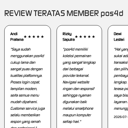
Tentu. Tim customer service pos4d tersedia selama 24 jam setiap
REVIEW TERATAS MEMBER pos4d
hari untuk membantu berbagai kebutuhan pengguna, mulai dari
proses pendaftaran, informasi akun, kendala teknis, hingga
pertanyaan umum. Layanan dapat dihubungi melalui Live Chat
maupun media komunikasi resmi yang tersedia di platform.
Andi
Rizky
Dewi
★★★★★
★★★★★
Pratama
Saputra
Lestari
"Saya sudah
"pos4d memiliki
"Hal yan
menggunakan pos4d
koleksi permainan
sukai ad
cukup lama dan
yang sangat lengkap
transaks
sangat puas dengan
dari berbagai
dan pili
kualitas platformnya.
provider terkenal.
pembaya
Proses login cepat,
Navigasi website
lengkap.
tampilan modern,
ringan dan responsif
terasa pr
serta semua menu
sehingga nyaman
saya bis
mudah dipahami.
digunakan baik
layanan 
Customer service juga
melalui smartphone
menungg
selalu memberikan
maupun komputer
2026-07-
respon yang ramah
setiap hari."
dan profesional."
2026-07-16