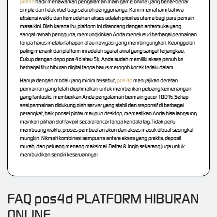
simple dan tidak ribet bagi seluruh penggunanya. Kami memahami bahwa
efisiensi waktu dan kemudahan akses adalah prioritas utama bagi para pemain
masa kini. Oleh karena itu, platform ini dirancang dengan antarmuka yang
sangat ramah pengguna, memungkinkan Anda menelusuri berbagai permainan
tanpa harus melalui tahapan atau navigasi yang membingungkan. Keunggulan
paling menarik dari platform ini adalah syarat awal yang sangat terjangkau.
Cukup dengan depo pos 4d atau 5k, Anda sudah memiliki akses penuh ke
berbagai fitur hiburan digital tanpa harus merogoh kocek terlalu dalam.
Hanya dengan modal yang minim tersebut,
pos 4d
menyajikan deretan
permainan yang telah dioptimalkan untuk memberikan peluang kemenangan
yang fantastis, memberikan Anda pengalaman bermain gacor 100%. Setiap
sesi permainan didukung oleh server yang stabil dan responsif di berbagai
perangkat, baik ponsel pintar maupun desktop, memastikan Anda bisa langsung
mainkan pilihan slot favorit secara lancar tanpa kendala lag. Tidak perlu
membuang waktu, proses pembuatan akun dan akses masuk dibuat sesingkat
mungkin. Nikmati kombinasi sempurna antara akses yang praktis, deposit
murah, dan peluang menang maksimal. Daftar & login sekarang juga untuk
membuktikan sendiri keseruannya!
FAQ pos4d PLATFORM HIBURAN
ONLINE