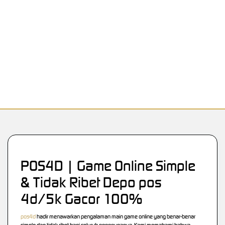
P
A
POS4D | Game Online Simple
& Tidak Ribet Depo pos
4d/5k Gacor 100%
pos4d
hadir menawarkan pengalaman main game online yang benar-benar