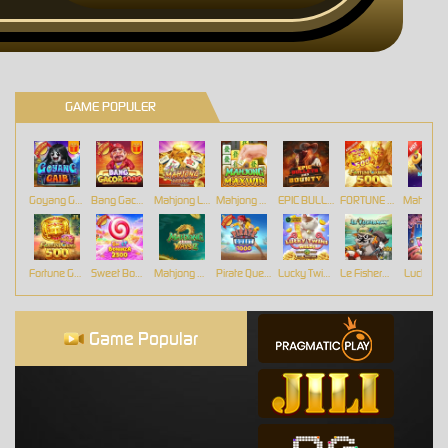
GAME POPULER
Goyang Gaib
Bang Gacor 1000
Mahjong Legend
Mahjong MaxWin
EPIC BULLETS &BOUNTY
FORTUNE GARUDA 500
Mahj
Fortune Gems 500
Sweet Bonanza 2500
Mahjong Ways 2
Pirate Quest 1000
Lucky Twins Wilds
Le Fisherman
Lucky Ne
Game Popular