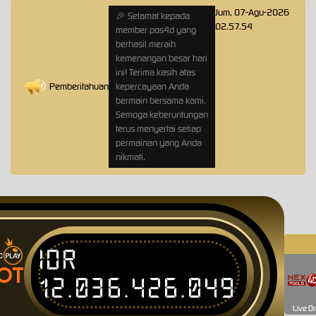
Jum, 07-Agu-2026
🎉 Selamat kepada
02.57.55
member pos4d yang
berhasil meraih
kemenangan besar hari
ini! Terima kasih atas
Pemberitahuan
kepercayaan Anda
bermain bersama kami.
Semoga keberuntungan
terus menyertai setiap
permainan yang Anda
nikmati.
IDR
OT
12.036.427.953
Live D