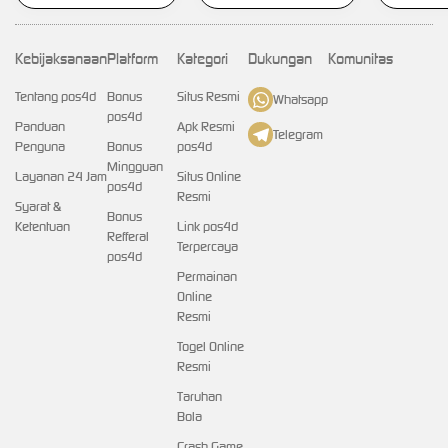
Kebijaksanaan
Platform
Kategori
Dukungan
Komunitas
Tentang pos4d
Bonus
Situs Resmi
Whatsapp
pos4d
Panduan
Apk Resmi
Telegram
Penguna
Bonus
pos4d
Mingguan
Layanan 24 Jam
Situs Online
pos4d
Resmi
Syarat &
Bonus
Ketentuan
Link pos4d
Refferal
Terpercaya
pos4d
Permainan
Online
Resmi
Togel Online
Resmi
Taruhan
Bola
Crash Game