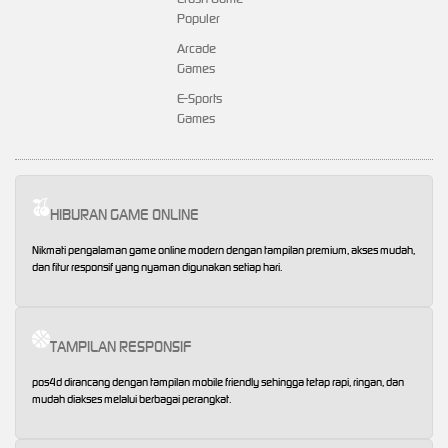
Populer
Arcade
Games
E-Sports
Games
HIBURAN GAME ONLINE
Nikmati pengalaman game online modern dengan tampilan premium, akses mudah,
dan fitur responsif yang nyaman digunakan setiap hari.
TAMPILAN RESPONSIF
pos4d dirancang dengan tampilan mobile friendly sehingga tetap rapi, ringan, dan
mudah diakses melalui berbagai perangkat.