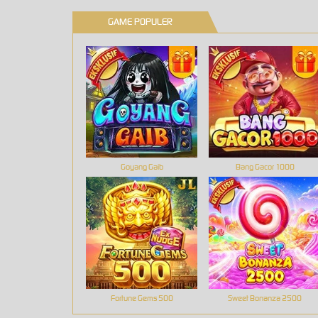
GAME POPULER
Goyang Gaib
Bang Gacor 1000
Fortune Gems 500
Sweet Bonanza 2500