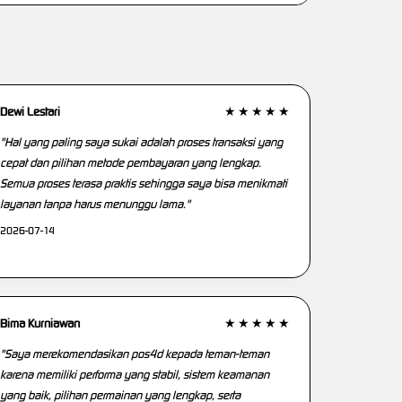
aftaran, informasi akun, kendala teknis, hingga pertanyaan
Dewi Lestari
★★★★★
"Hal yang paling saya sukai adalah proses transaksi yang
cepat dan pilihan metode pembayaran yang lengkap.
Semua proses terasa praktis sehingga saya bisa menikmati
layanan tanpa harus menunggu lama."
2026-07-14
Bima Kurniawan
★★★★★
"Saya merekomendasikan pos4d kepada teman-teman
karena memiliki performa yang stabil, sistem keamanan
yang baik, pilihan permainan yang lengkap, serta