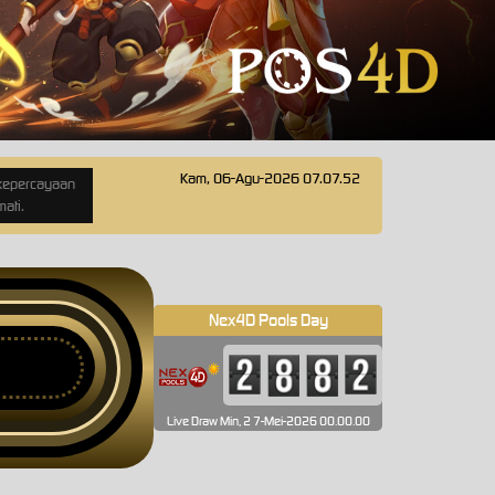
Kam, 06-Agu-2026 07.07.54
 kepercayaan
ati.
Nex4D Pools Day
Live Draw Min, 2 7-Mei-2026 00.00.00