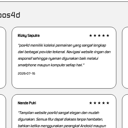
setiap hari untuk membantu berbagai kebutuhan pengguna, mulai dari proses pend
pos4d
edia komunikasi resmi yang tersedia di platform.
Rizky Saputra
★★★★★
"pos4d memiliki koleksi permainan yang sangat lengkap
dari berbagai provider terkenal. Navigasi website ringan dan
responsif sehingga nyaman digunakan baik melalui
smartphone maupun komputer setiap hari."
2026-07-16
Nanda Putri
★★★★★
"Tampilan website pos4d sangat elegan dan mudah
digunakan. Semua fitur dapat diakses tanpa hambatan,
bahkan ketika menggunakan perangkat Android maupun