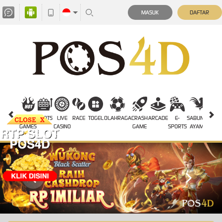
MASUK
DAFTAR
HOT
SLOTS
LIVE
RACE
TOGEL
OLAHRAGA
CRASH
ARCADE
E-
SABUNG
PROM
GAMES
CASINO
GAME
SPORTS
AYAM