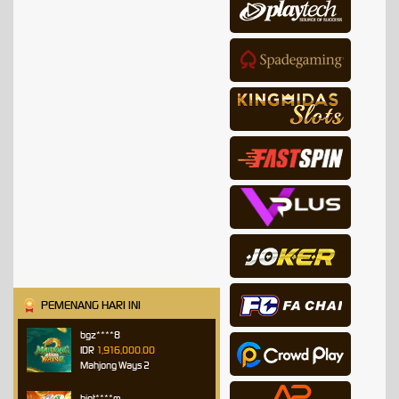
PEMENANG HARI INI
bgz****8
IDR
1,916,000.00
Mahjong Ways 2
bint****m
IDR
1,360,000.00