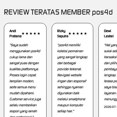
Tentu. Tim customer service pos4d tersedia selama 24 jam setiap
REVIEW TERATAS MEMBER pos4d
hari untuk membantu berbagai kebutuhan pengguna, mulai dari
proses pendaftaran, informasi akun, kendala teknis, hingga
pertanyaan umum. Layanan dapat dihubungi melalui Live Chat
maupun media komunikasi resmi yang tersedia di platform.
Andi
Rizky
Dewi
★★★★★
★★★★★
Pratama
Saputra
Lestari
"Saya sudah
"pos4d memiliki
"Hal yan
menggunakan pos4d
koleksi permainan
sukai ad
cukup lama dan
yang sangat lengkap
transaks
sangat puas dengan
dari berbagai
dan pili
kualitas platformnya.
provider terkenal.
pembaya
Proses login cepat,
Navigasi website
lengkap.
tampilan modern,
ringan dan responsif
terasa pr
serta semua menu
sehingga nyaman
saya bis
mudah dipahami.
digunakan baik
layanan 
Customer service juga
melalui smartphone
menungg
selalu memberikan
maupun komputer
2026-07-
respon yang ramah
setiap hari."
dan profesional."
2026-07-16