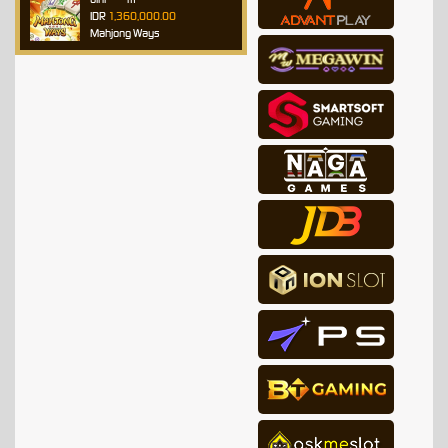
Mahjong Ways
bgz****8
IDR
1,025,000.00
Wild Bandito
p***t
IDR
1,023,550.00
Sweet Bonanza 1000
du****e
IDR
1,009,440.00
Mahjong Wins 3 – Black
Scatter
ciab****g
IDR
815,000.00
Mahjong Ways 2
p***t
IDR
674,900.00
Sweet Bonanza 1000
mazd****9
IDR
488,800.00