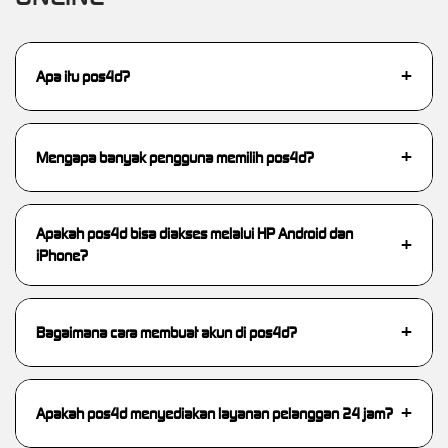
+
Apa itu pos4d?
pos4d merupakan platform hiburan online yang menghadirkan
+
berbagai pilihan permainan digital dengan teknologi modern,
Mengapa banyak pengguna memilih pos4d?
tampilan responsif, serta sistem yang mudah digunakan. Platform ini
dirancang agar pengguna dapat menikmati pengalaman yang
nyaman melalui desktop maupun smartphone dengan performa
pos4d menawarkan antarmuka yang sederhana, proses akses yang
Apakah pos4d bisa diakses melalui HP Android dan
yang stabil.
cepat, pilihan permainan yang lengkap, serta dukungan layanan
+
iPhone?
pelanggan selama 24 jam. Kombinasi tersebut menjadikan platform
ini sebagai salah satu pilihan favorit bagi pengguna yang
mengutamakan kenyamanan dan kemudahan.
Ya. pos4d telah dioptimalkan untuk berbagai perangkat seperti
+
Android, iPhone, tablet, dan komputer. Pengguna tidak perlu
Bagaimana cara membuat akun di pos4d?
khawatir mengenai tampilan maupun performa karena seluruh fitur
dapat berjalan dengan baik pada berbagai ukuran layar.
Untuk membuat akun, cukup klik tombol Daftar, isi data yang diminta
+
secara lengkap, buat username dan password yang aman, lalu
Apakah pos4d menyediakan layanan pelanggan 24 jam?
selesaikan proses verifikasi. Setelah akun berhasil dibuat, pengguna
dapat langsung mengakses seluruh fitur yang tersedia di pos4d.