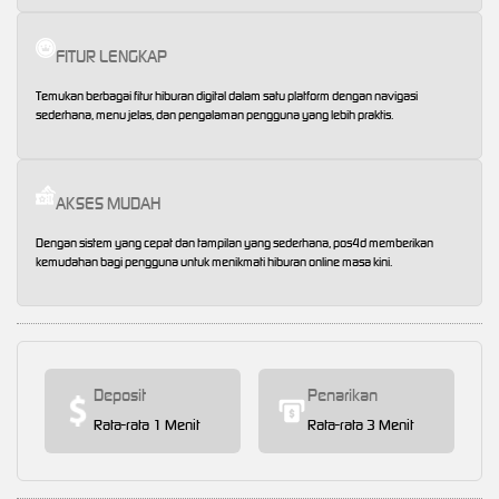
FITUR LENGKAP
Temukan berbagai fitur hiburan digital dalam satu platform dengan navigasi
sederhana, menu jelas, dan pengalaman pengguna yang lebih praktis.
AKSES MUDAH
Dengan sistem yang cepat dan tampilan yang sederhana, pos4d memberikan
kemudahan bagi pengguna untuk menikmati hiburan online masa kini.
Deposit
Penarikan
Rata-rata 1 Menit
Rata-rata 3 Menit