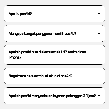
+
Apa itu pos4d?
pos4d merupakan platform hiburan online yang menghadirkan
+
berbagai pilihan permainan digital dengan teknologi modern,
Mengapa banyak pengguna memilih pos4d?
tampilan responsif, serta sistem yang mudah digunakan. Platform ini
dirancang agar pengguna dapat menikmati pengalaman yang
nyaman melalui desktop maupun smartphone dengan performa
pos4d menawarkan antarmuka yang sederhana, proses akses yang
Apakah pos4d bisa diakses melalui HP Android dan
yang stabil.
cepat, pilihan permainan yang lengkap, serta dukungan layanan
+
iPhone?
pelanggan selama 24 jam. Kombinasi tersebut menjadikan platform
ini sebagai salah satu pilihan favorit bagi pengguna yang
mengutamakan kenyamanan dan kemudahan.
Ya. pos4d telah dioptimalkan untuk berbagai perangkat seperti
+
Android, iPhone, tablet, dan komputer. Pengguna tidak perlu
Bagaimana cara membuat akun di pos4d?
khawatir mengenai tampilan maupun performa karena seluruh fitur
dapat berjalan dengan baik pada berbagai ukuran layar.
Untuk membuat akun, cukup klik tombol Daftar, isi data yang diminta
+
secara lengkap, buat username dan password yang aman, lalu
Apakah pos4d menyediakan layanan pelanggan 24 jam?
selesaikan proses verifikasi. Setelah akun berhasil dibuat, pengguna
dapat langsung mengakses seluruh fitur yang tersedia di pos4d.