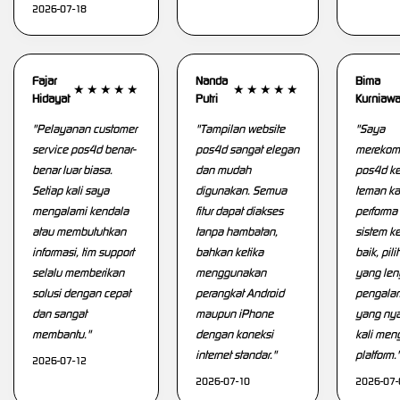
2026-07-18
Fajar
Nanda
Bima
★★★★★
★★★★★
Hidayat
Putri
Kurniaw
"Pelayanan customer
"Tampilan website
"Saya
service pos4d benar-
pos4d sangat elegan
merekom
benar luar biasa.
dan mudah
pos4d k
Setiap kali saya
digunakan. Semua
teman ka
mengalami kendala
fitur dapat diakses
performa 
atau membutuhkan
tanpa hambatan,
sistem 
informasi, tim support
bahkan ketika
baik, pil
selalu memberikan
menggunakan
yang len
solusi dengan cepat
perangkat Android
pengala
dan sangat
maupun iPhone
yang nya
membantu."
dengan koneksi
kali men
internet standar."
platform.
2026-07-12
2026-07-10
2026-07-