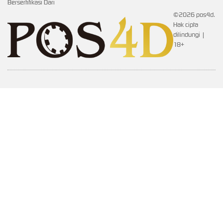
Bersertifikasi Dari
©2026 pos4d.
Hak cipta
dilindungi |
18+