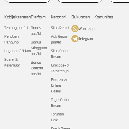
Kebijaksanaan
Platform
Kategori
Dukungan
Komunitas
Tentang pos4d
Bonus
Situs Resmi
Whatsapp
pos4d
Panduan
Apk Resmi
Telegram
Penguna
Bonus
pos4d
Mingguan
Layanan 24 Jam
Situs Online
pos4d
Resmi
Syarat &
Bonus
Ketentuan
Link pos4d
Refferal
Terpercaya
pos4d
Permainan
Online
Resmi
Togel Online
Resmi
Taruhan
Bola
Crash Game