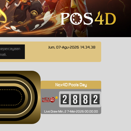
Jum, 07-Agu-2026 14.34.39
 kepercayaan
ati.
Nex4D Pools Day
Live Draw Min, 2 7-Mei-2026 00.00.00