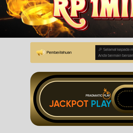
🎉 Selamat kepada m
Pemberitahuan
Anda bermain bersam
JACKPOT
PLAY