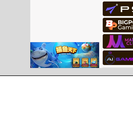
IDR
1,025,000.00
Wild Bandito
p***t
IDR
1,023,550.00
Sweet Bonanza 1000
du****e
IDR
1,009,440.00
Mahjong Wins 3 – Black Scatter
ciab****g
IDR
815,000.00
Mahjong Ways 2
p***t
IDR
674,900.00
Sweet Bonanza 1000
mazd****9
IDR
488,800.00
Mahjong Wins 2
p***t
IDR
442,800.00
Sweet Bonanza 1000