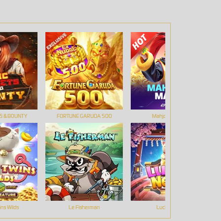
TS &BOUNTY
FORTUNE GARUDA 500
Mahjong Magic
ns Wilds
Le Fisherman
Lucky Neko