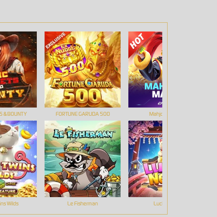
TS &BOUNTY
FORTUNE GARUDA 500
Mahjong Magic
ns Wilds
Le Fisherman
Lucky Neko