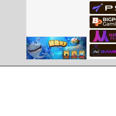
IDR
1,025,000.00
Wild Bandito
p***t
IDR
1,023,550.00
Sweet Bonanza 1000
du****e
IDR
1,009,440.00
Mahjong Wins 3 – Black Scatter
ciab****g
IDR
815,000.00
Mahjong Ways 2
p***t
IDR
674,900.00
Sweet Bonanza 1000
mazd****9
IDR
488,800.00
Mahjong Wins 2
p***t
IDR
442,800.00
Sweet Bonanza 1000