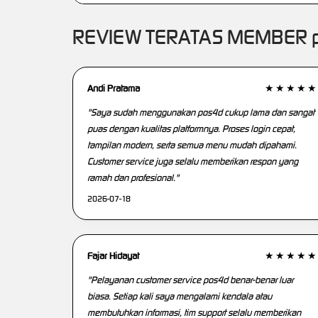
Tentu. Tim customer service pos4d tersedia selama 24 jam 
REVIEW TERATAS MEMBER 
umum. Layanan dapat dihubungi melalui Live Chat maupun m
Andi Pratama
★★★★★
"Saya sudah menggunakan pos4d cukup lama dan sangat
puas dengan kualitas platformnya. Proses login cepat,
tampilan modern, serta semua menu mudah dipahami.
Customer service juga selalu memberikan respon yang
ramah dan profesional."
2026-07-18
Fajar Hidayat
★★★★★
"Pelayanan customer service pos4d benar-benar luar
biasa. Setiap kali saya mengalami kendala atau
membutuhkan informasi, tim support selalu memberikan