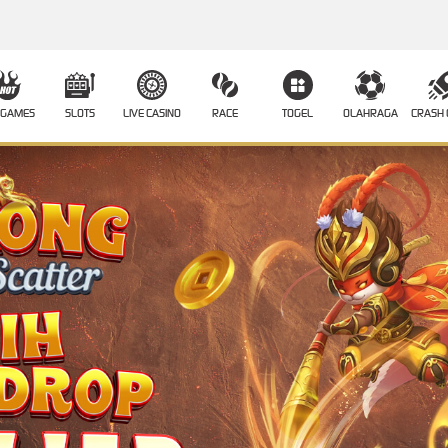
 GAMES
SLOTS
LIVE CASINO
RACE
TOGEL
OLAHRAGA
CRASH