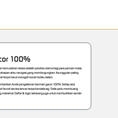
Pindai kod
untuk Un
Android 
acor 100%
an kemudahan akses adalah prioritas utama bagi para pemain masa
i tahapan atau navigasi yang membingungkan. Keunggulan paling
tal tanpa harus merogoh kocek terlalu dalam.
emberikan Anda pengalaman bermain gacor 100%. Setiap sesi
ot favorit secara lancar tanpa kendala lag. Tidak perlu membuang
maksimal. Daftar & login sekarang juga untuk membuktikan sendiri