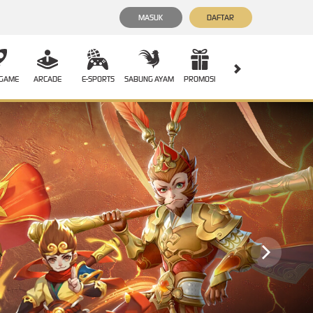
MASUK
DAFTAR
 GAME
ARCADE
E-SPORTS
SABUNG AYAM
PROMOSI