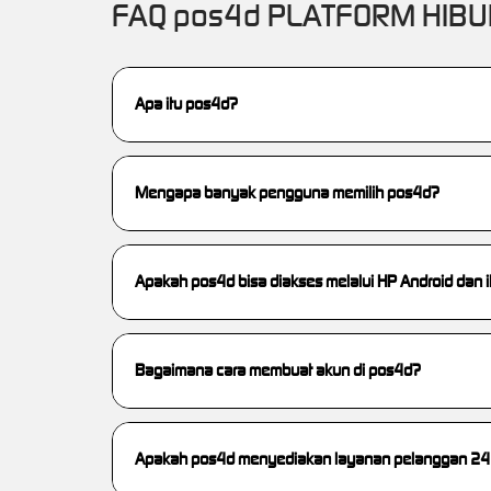
FAQ pos4d PLATFORM HIBU
Apa itu pos4d?
pos4d merupakan platform hiburan online yang menghadirkan
dirancang agar pengguna dapat menikmati pengalaman ya
Mengapa banyak pengguna memilih pos4d?
pos4d menawarkan antarmuka yang sederhana, proses akses
ini sebagai salah satu pilihan favorit bagi pengguna y
Apakah pos4d bisa diakses melalui HP Android dan
Ya. pos4d telah dioptimalkan untuk berbagai perangkat sep
berjalan dengan baik pada berbagai ukuran layar.
Bagaimana cara membuat akun di pos4d?
Untuk membuat akun, cukup klik tombol Daftar, isi data yan
dapat langsung mengakses seluruh fitur yang tersedia di p
Apakah pos4d menyediakan layanan pelanggan 24