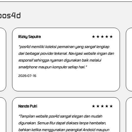
setiap hari untuk membantu berbagai kebutuhan pengguna, mulai dari proses pend
pos4d
edia komunikasi resmi yang tersedia di platform.
Rizky Saputra
★★★★★
"pos4d memiliki koleksi permainan yang sangat lengkap
dari berbagai provider terkenal. Navigasi website ringan dan
responsif sehingga nyaman digunakan baik melalui
smartphone maupun komputer setiap hari."
2026-07-16
Nanda Putri
★★★★★
"Tampilan website pos4d sangat elegan dan mudah
digunakan. Semua fitur dapat diakses tanpa hambatan,
bahkan ketika menggunakan perangkat Android maupun