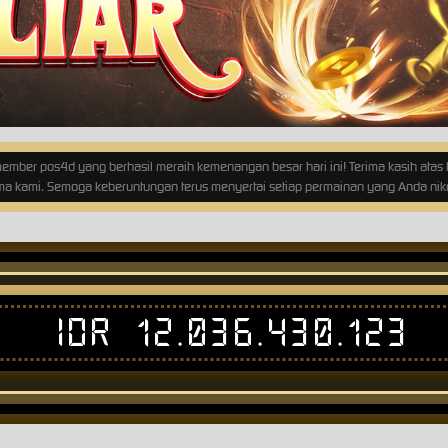
ember pos4d yang berhasil meraih kemenangan besar hari ini! Terima kasih atas
a kami. Semoga keberuntungan terus menyertai setiap permainan yang Anda nik
IDR 12.036.431.886