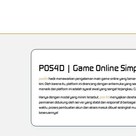
du****e
IDR
432,440.00
Mahjong Wins 3 – Black Scatter
POS4D | Game Online Sim
pos4d
hadir menawarkan pengalaman main game online yang benar-be
kini. Oleh karena itu, platform ini dirancang dengan antarmuka ya
menarik dari platform ini adalah syarat awal yang sangat terjangkau.
Hanya dengan modal yang minim tersebut,
pos 4d
menyajikan dereta
permainan didukung oleh server yang stabil dan responsif di berbagai
waktu, proses pembuatan akun dan akses masuk dibuat sesingkat mung
keseruannya!