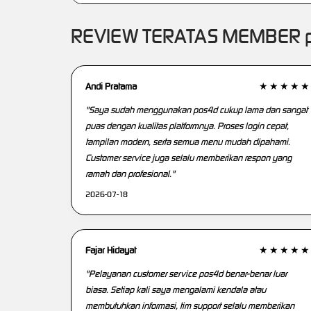
Tentu. Tim customer service pos4d tersedia selama 24 jam 
REVIEW TERATAS MEMBER 
umum. Layanan dapat dihubungi melalui Live Chat maupun m
Andi Pratama
★★★★★
"Saya sudah menggunakan pos4d cukup lama dan sangat
puas dengan kualitas platformnya. Proses login cepat,
tampilan modern, serta semua menu mudah dipahami.
Customer service juga selalu memberikan respon yang
ramah dan profesional."
2026-07-18
Fajar Hidayat
★★★★★
"Pelayanan customer service pos4d benar-benar luar
biasa. Setiap kali saya mengalami kendala atau
membutuhkan informasi, tim support selalu memberikan