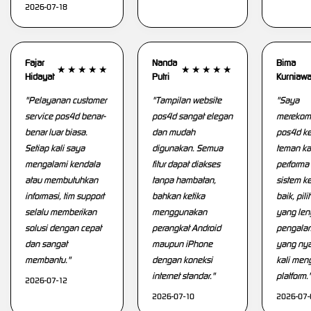
2026-07-18
Fajar
Nanda
Bima
★★★★★
★★★★★
Hidayat
Putri
Kurniaw
"Pelayanan customer
"Tampilan website
"Saya
service pos4d benar-
pos4d sangat elegan
merekom
benar luar biasa.
dan mudah
pos4d k
Setiap kali saya
digunakan. Semua
teman ka
mengalami kendala
fitur dapat diakses
performa 
atau membutuhkan
tanpa hambatan,
sistem 
informasi, tim support
bahkan ketika
baik, pil
selalu memberikan
menggunakan
yang len
solusi dengan cepat
perangkat Android
pengala
dan sangat
maupun iPhone
yang nya
membantu."
dengan koneksi
kali men
internet standar."
platform.
2026-07-12
2026-07-10
2026-07-