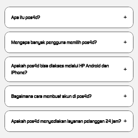
+
Apa itu pos4d?
pos4d merupakan platform hiburan online yang menghadirkan
+
berbagai pilihan permainan digital dengan teknologi modern,
Mengapa banyak pengguna memilih pos4d?
tampilan responsif, serta sistem yang mudah digunakan. Platform ini
dirancang agar pengguna dapat menikmati pengalaman yang
nyaman melalui desktop maupun smartphone dengan performa
pos4d menawarkan antarmuka yang sederhana, proses akses yang
Apakah pos4d bisa diakses melalui HP Android dan
yang stabil.
cepat, pilihan permainan yang lengkap, serta dukungan layanan
+
iPhone?
pelanggan selama 24 jam. Kombinasi tersebut menjadikan platform
ini sebagai salah satu pilihan favorit bagi pengguna yang
mengutamakan kenyamanan dan kemudahan.
Ya. pos4d telah dioptimalkan untuk berbagai perangkat seperti
+
Android, iPhone, tablet, dan komputer. Pengguna tidak perlu
Bagaimana cara membuat akun di pos4d?
khawatir mengenai tampilan maupun performa karena seluruh fitur
dapat berjalan dengan baik pada berbagai ukuran layar.
Untuk membuat akun, cukup klik tombol Daftar, isi data yang diminta
+
secara lengkap, buat username dan password yang aman, lalu
Apakah pos4d menyediakan layanan pelanggan 24 jam?
selesaikan proses verifikasi. Setelah akun berhasil dibuat, pengguna
dapat langsung mengakses seluruh fitur yang tersedia di pos4d.