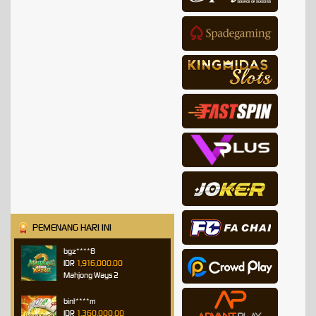
PEMENANG HARI INI
bgz****8
IDR
1,916,000.00
Mahjong Ways 2
bint****m
IDR
1,360,000.00