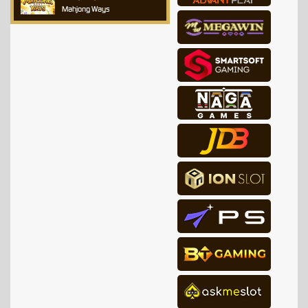
Mahjong Ways
bgz****8
IDR
1,025,000.00
Wild Bandito
p***t
IDR
1,023,550.00
Sweet Bonanza 1000
du****e
IDR
1,009,440.00
Mahjong Wins 3 – Black
Scatter
ciab****g
IDR
815,000.00
Mahjong Ways 2
p***t
IDR
674,900.00
Sweet Bonanza 1000
mazd****9
IDR
488,800.00