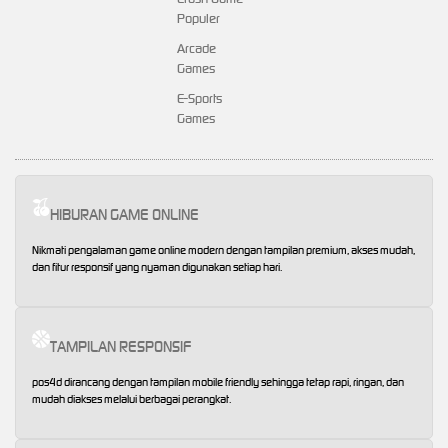
Populer
Arcade
Games
E-Sports
Games
HIBURAN GAME ONLINE
Nikmati pengalaman game online modern dengan tampilan premium, akses mudah,
dan fitur responsif yang nyaman digunakan setiap hari.
TAMPILAN RESPONSIF
pos4d dirancang dengan tampilan mobile friendly sehingga tetap rapi, ringan, dan
mudah diakses melalui berbagai perangkat.