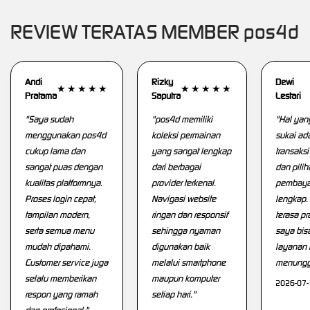
dapat langsung mengakses seluruh fitur yang tersedia di pos4d.
Tentu. Tim customer service pos4d tersedia selama 24 jam setiap
REVIEW TERATAS MEMBER pos4d
hari untuk membantu berbagai kebutuhan pengguna, mulai dari
proses pendaftaran, informasi akun, kendala teknis, hingga
pertanyaan umum. Layanan dapat dihubungi melalui Live Chat
maupun media komunikasi resmi yang tersedia di platform.
Andi
Rizky
Dewi
★★★★★
★★★★★
Pratama
Saputra
Lestari
"Saya sudah
"pos4d memiliki
"Hal yan
menggunakan pos4d
koleksi permainan
sukai ad
cukup lama dan
yang sangat lengkap
transaks
sangat puas dengan
dari berbagai
dan pili
kualitas platformnya.
provider terkenal.
pembaya
Proses login cepat,
Navigasi website
lengkap.
tampilan modern,
ringan dan responsif
terasa pr
serta semua menu
sehingga nyaman
saya bis
mudah dipahami.
digunakan baik
layanan 
Customer service juga
melalui smartphone
menungg
selalu memberikan
maupun komputer
2026-07-
respon yang ramah
setiap hari."