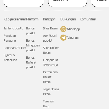
Kebijaksanaan
Platform
Kategori
Dukungan
Komunitas
Tentang pos4d
Bonus
Situs Resmi
Whatsapp
pos4d
Panduan
Apk Resmi
Telegram
Penguna
Bonus
pos4d
Mingguan
Layanan 24 Jam
Situs Online
pos4d
Resmi
Syarat &
Bonus
Ketentuan
Link pos4d
Refferal
Terpercaya
pos4d
Permainan
Online
Resmi
Togel Online
Resmi
Taruhan
Bola