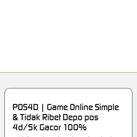
P
A
POS4D | Game Online Simple
& Tidak Ribet Depo pos
4d/5k Gacor 100%