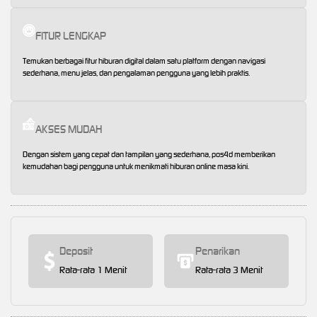
FITUR LENGKAP
Temukan berbagai fitur hiburan digital dalam satu platform dengan navigasi
sederhana, menu jelas, dan pengalaman pengguna yang lebih praktis.
AKSES MUDAH
Dengan sistem yang cepat dan tampilan yang sederhana, pos4d memberikan
kemudahan bagi pengguna untuk menikmati hiburan online masa kini.
Deposit
Penarikan
Rata-rata 1 Menit
Rata-rata 3 Menit