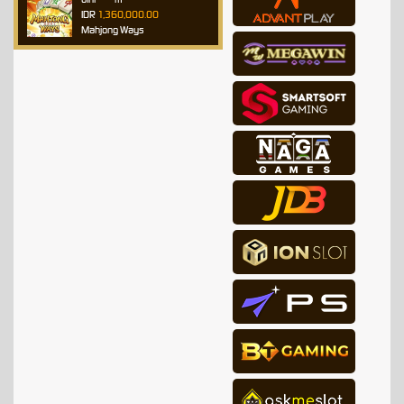
IDR
1,360,000.00
Mahjong Ways
bgz****8
IDR
1,025,000.00
Wild Bandito
p***t
IDR
1,023,550.00
Sweet Bonanza 1000
du****e
IDR
1,009,440.00
Mahjong Wins 3 – Black
Scatter
ciab****g
IDR
815,000.00
Mahjong Ways 2
p***t
IDR
674,900.00
Sweet Bonanza 1000
mazd****9