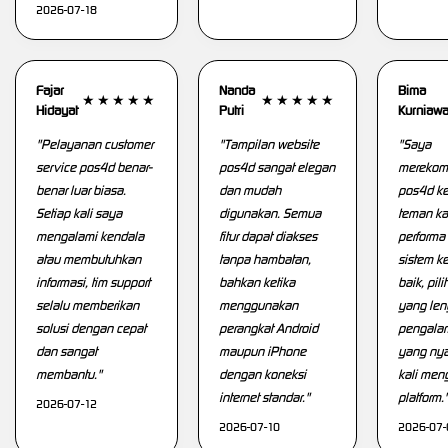
2026-07-18
Fajar
Nanda
Bima
★★★★★
★★★★★
Hidayat
Putri
Kurniaw
"Pelayanan customer
"Tampilan website
"Saya
service pos4d benar-
pos4d sangat elegan
merekom
benar luar biasa.
dan mudah
pos4d k
Setiap kali saya
digunakan. Semua
teman ka
mengalami kendala
fitur dapat diakses
performa 
atau membutuhkan
tanpa hambatan,
sistem 
informasi, tim support
bahkan ketika
baik, pil
selalu memberikan
menggunakan
yang len
solusi dengan cepat
perangkat Android
pengala
dan sangat
maupun iPhone
yang nya
membantu."
dengan koneksi
kali men
internet standar."
platform.
2026-07-12
2026-07-10
2026-07-