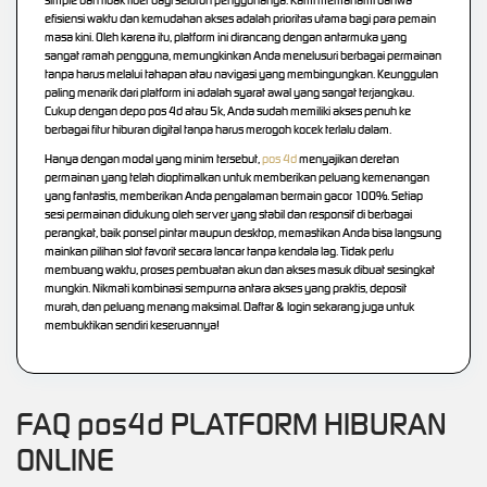
simple dan tidak ribet bagi seluruh penggunanya. Kami memahami bahwa
efisiensi waktu dan kemudahan akses adalah prioritas utama bagi para pemain
masa kini. Oleh karena itu, platform ini dirancang dengan antarmuka yang
sangat ramah pengguna, memungkinkan Anda menelusuri berbagai permainan
tanpa harus melalui tahapan atau navigasi yang membingungkan. Keunggulan
paling menarik dari platform ini adalah syarat awal yang sangat terjangkau.
Cukup dengan depo pos 4d atau 5k, Anda sudah memiliki akses penuh ke
berbagai fitur hiburan digital tanpa harus merogoh kocek terlalu dalam.
Hanya dengan modal yang minim tersebut,
pos 4d
menyajikan deretan
permainan yang telah dioptimalkan untuk memberikan peluang kemenangan
yang fantastis, memberikan Anda pengalaman bermain gacor 100%. Setiap
sesi permainan didukung oleh server yang stabil dan responsif di berbagai
perangkat, baik ponsel pintar maupun desktop, memastikan Anda bisa langsung
mainkan pilihan slot favorit secara lancar tanpa kendala lag. Tidak perlu
membuang waktu, proses pembuatan akun dan akses masuk dibuat sesingkat
mungkin. Nikmati kombinasi sempurna antara akses yang praktis, deposit
murah, dan peluang menang maksimal. Daftar & login sekarang juga untuk
membuktikan sendiri keseruannya!
FAQ pos4d PLATFORM HIBURAN
ONLINE