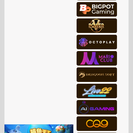
Mahjong Wins 2
p***t
IDR
442,800.00
Sweet Bonanza 1000
du****e
IDR
432,440.00
Mahjong Wins 3 – Black
Scatter