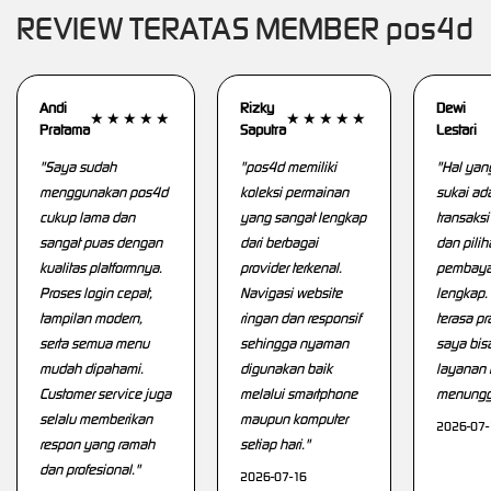
Tentu. Tim customer service pos4d tersedia selama 24 jam setiap
REVIEW TERATAS MEMBER pos4d
hari untuk membantu berbagai kebutuhan pengguna, mulai dari
proses pendaftaran, informasi akun, kendala teknis, hingga
pertanyaan umum. Layanan dapat dihubungi melalui Live Chat
maupun media komunikasi resmi yang tersedia di platform.
Andi
Rizky
Dewi
★★★★★
★★★★★
Pratama
Saputra
Lestari
"Saya sudah
"pos4d memiliki
"Hal yan
menggunakan pos4d
koleksi permainan
sukai ad
cukup lama dan
yang sangat lengkap
transaks
sangat puas dengan
dari berbagai
dan pili
kualitas platformnya.
provider terkenal.
pembaya
Proses login cepat,
Navigasi website
lengkap.
tampilan modern,
ringan dan responsif
terasa pr
serta semua menu
sehingga nyaman
saya bis
mudah dipahami.
digunakan baik
layanan 
Customer service juga
melalui smartphone
menungg
selalu memberikan
maupun komputer
2026-07-
respon yang ramah
setiap hari."
dan profesional."
2026-07-16