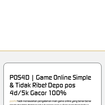
P
A
POS4D | Game Online Simple
& Tidak Ribet Depo pos
4d/5k Gacor 100%
pos4d
hadir menawarkan pengalaman main game online yang benar-benar