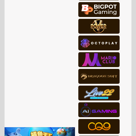
Mahjong Wins 2
p***t
IDR
442,800.00
Sweet Bonanza 1000
du****e
IDR
432,440.00
Mahjong Wins 3 – Black
Scatter