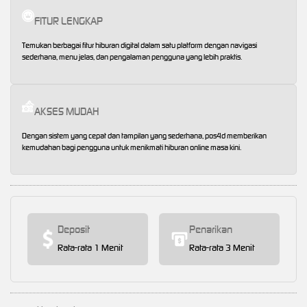
FITUR LENGKAP
Temukan berbagai fitur hiburan digital dalam satu platform dengan navigasi
sederhana, menu jelas, dan pengalaman pengguna yang lebih praktis.
AKSES MUDAH
Dengan sistem yang cepat dan tampilan yang sederhana, pos4d memberikan
kemudahan bagi pengguna untuk menikmati hiburan online masa kini.
Deposit
Penarikan
Rata-rata 1 Menit
Rata-rata 3 Menit