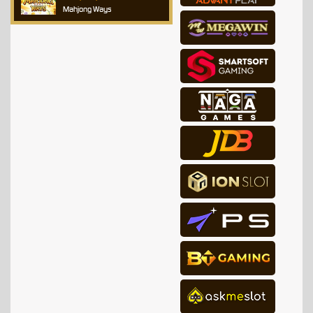
Mahjong Ways
bgz****8
IDR
1,025,000.00
Wild Bandito
p***t
IDR
1,023,550.00
Sweet Bonanza 1000
du****e
IDR
1,009,440.00
Mahjong Wins 3 – Black
Scatter
ciab****g
IDR
815,000.00
Mahjong Ways 2
p***t
IDR
674,900.00
Sweet Bonanza 1000
mazd****9
IDR
488,800.00