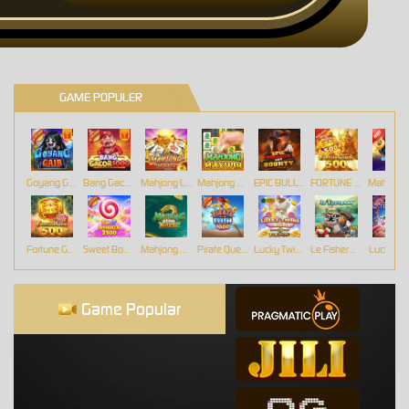
GAME POPULER
Goyang Gaib
Bang Gacor 1000
Mahjong Legend
Mahjong MaxWin
EPIC BULLETS &BOUNTY
FORTUNE GARUDA 500
Mahj
Fortune Gems 500
Sweet Bonanza 2500
Mahjong Ways 2
Pirate Quest 1000
Lucky Twins Wilds
Le Fisherman
Lucky Ne
Game Popular