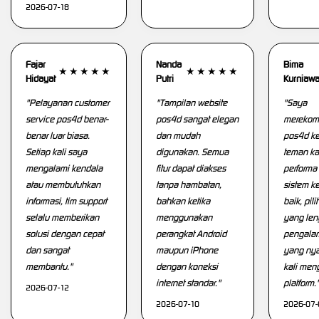
2026-07-18
Fajar
Nanda
Bima
★★★★★
★★★★★
Hidayat
Putri
Kurniaw
"Pelayanan customer
"Tampilan website
"Saya
service pos4d benar-
pos4d sangat elegan
merekom
benar luar biasa.
dan mudah
pos4d k
Setiap kali saya
digunakan. Semua
teman ka
mengalami kendala
fitur dapat diakses
performa 
atau membutuhkan
tanpa hambatan,
sistem 
informasi, tim support
bahkan ketika
baik, pil
selalu memberikan
menggunakan
yang len
solusi dengan cepat
perangkat Android
pengala
dan sangat
maupun iPhone
yang nya
membantu."
dengan koneksi
kali men
internet standar."
platform.
2026-07-12
2026-07-10
2026-07-